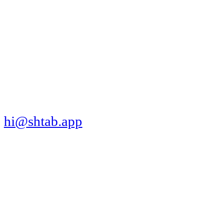
МЫ В СОЦСЕТЯХ
СКАЧАТЬ ПРИЛОЖЕНИЕ
hi@shtab.app
Санкт-Петербург,
Синопская наб., 50а
ИНН 7839130405
ОГРН 1207800109065
Реестр ПО