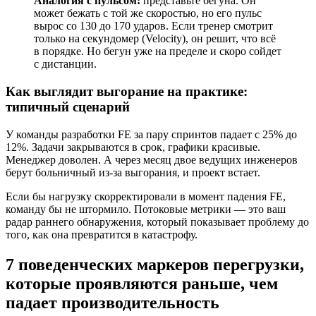
Аналогия с пульсом:
представьте бегуна. Он
может бежать с той же скоростью, но его пульс
вырос со 130 до 170 ударов. Если тренер смотрит
только на секундомер (Velocity), он решит, что всё
в порядке. Но бегун уже на пределе и скоро сойдет
с дистанции.
Как выглядит выгорание на практике:
типичный сценарий
У команды разработки FE за пару спринтов падает с 25% до
12%. Задачи закрываются в срок, графики красивые.
Менеджер доволен. А через месяц двое ведущих инженеров
берут больничный из-за выгорания, и проект встает.
Если бы нагрузку скорректировали в момент падения FE,
команду бы не штормило. Потоковые метрики — это ваш
радар раннего обнаружения, который показывает проблему до
того, как она превратится в катастрофу.
7 поведенческих маркеров перегрузки,
которые проявляются раньше, чем
падает производительность