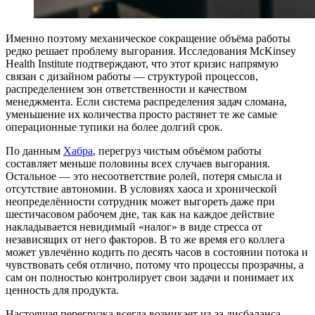
Именно поэтому механическое сокращение объёма работы
редко решает проблему выгорания. Исследования McKinsey
Health Institute подтверждают, что этот кризис напрямую
связан с дизайном работы — структурой процессов,
распределением зон ответственности и качеством
менеджмента. Если система распределения задач сломана,
уменьшение их количества просто растянет те же самые
операционные тупики на более долгий срок.
По данным
Хабра
, перегруз чистым объёмом работы
составляет меньше половины всех случаев выгорания.
Остальное — это несоответствие ролей, потеря смысла и
отсутствие автономии. В условиях хаоса и хронической
неопределённости сотрудник может выгореть даже при
шестичасовом рабочем дне, так как на каждое действие
накладывается невидимый «налог» в виде стресса от
независящих от него факторов. В то же время его коллега
может увлечённо кодить по десять часов в состоянии потока и
чувствовать себя отлично, потому что процессы прозрачны, а
сам он полностью контролирует свои задачи и понимает их
ценность для продукта.
Настоящая перегрузка всегда возникает из-за дисбаланса