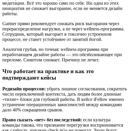
медитации. Всё это хорошо само по себе. Ни одна из этих
инициатив не снижает выгорание, если не меняется дизайн
работы.
Gartner прямо рекомендует снижать риск выгорания через
перераспределение нагрузки, а не через wellness-программы.
Сотрудник, который выгорает в токсично устроенном
процессе, не станет устойчивее от занятий йогой.
Аналогия грубая, но точная: wellness-программа при
неработающем дизайне работы — это обезболивающее при
переломе. Симптом снимает. Причину не лечит.
Что работает на практике и как это
подтверждают кейсы
Редизайн процессов:
убрать лишние согласования, сократить
число переключений контекста, дать людям более длинные
«тихие» блоки для глубокой работы. В кейсе iFellow именно
устранение операционных зависимостей между командами
дало 40% сокращения срывов.
Право сказать «нет» без последствий:
если культура
команды такова, что признание перегрузки воспринимается
как слабость, никакие check-in'ы не помогут. Люди будут