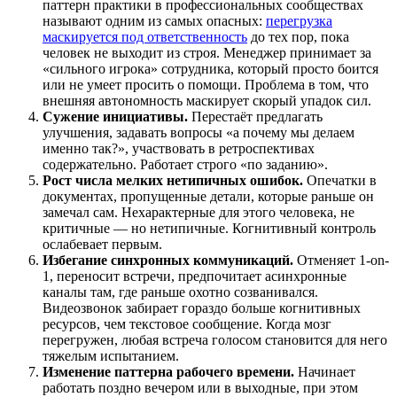
паттерн практики в профессиональных сообществах
называют одним из самых опасных:
перегрузка
маскируется под ответственность
до тех пор, пока
человек не выходит из строя. Менеджер принимает за
«сильного игрока» сотрудника, который просто боится
или не умеет просить о помощи. Проблема в том, что
внешняя автономность маскирует скорый упадок сил.
Сужение инициативы.
Перестаёт предлагать
улучшения, задавать вопросы «а почему мы делаем
именно так?», участвовать в ретроспективах
содержательно. Работает строго «по заданию».
Рост числа мелких нетипичных ошибок.
Опечатки в
документах, пропущенные детали, которые раньше он
замечал сам. Нехарактерные для этого человека, не
критичные — но нетипичные. Когнитивный контроль
ослабевает первым.
Избегание синхронных коммуникаций.
Отменяет 1-on-
1, переносит встречи, предпочитает асинхронные
каналы там, где раньше охотно созванивался.
Видеозвонок забирает гораздо больше когнитивных
ресурсов, чем текстовое сообщение. Когда мозг
перегружен, любая встреча голосом становится для него
тяжелым испытанием.
Изменение паттерна рабочего времени.
Начинает
работать поздно вечером или в выходные, при этом