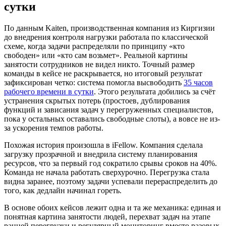
сутки
По данным Kaiten, производственная компания из Киргизии
до внедрения контроля нагрузки работала по классической
схеме, когда задачи распределяли по принципу «кто
свободен» или «кто сам возьмет». Реальной картины
занятости сотрудников не видел никто. Точный размер
команды в кейсе не раскрывается, но итоговый результат
зафиксирован четко: система помогла высвободить
35 часов
рабочего времени в сутки
. Этого результата добились за счёт
устранения скрытых потерь (простоев, дублирования
функций и зависания задач у перегруженных специалистов,
пока у остальных оставались свободные слоты), а вовсе не из-
за ускорения темпов работы.
Похожая история произошла в iFellow. Компания сделала
загрузку прозрачной и внедрила систему планирования
ресурсов, что за первый год сократило срывы сроков на 40%.
Команда не начала работать сверхурочно. Перегрузка стала
видна заранее, поэтому задачи успевали перераспределить до
того, как дедлайн начинал гореть.
В основе обоих кейсов лежит одна и та же механика: единая и
понятная картина занятости людей, перехват задач на этапе
ранней перегрузки и регулярный мониторинг вместо разовых