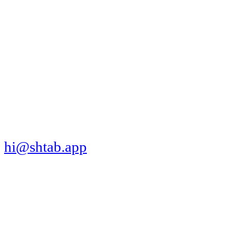
МЫ В СОЦСЕТЯХ
СКАЧАТЬ ПРИЛОЖЕНИЕ
hi@shtab.app
Санкт-Петербург,
Синопская наб., 50а
ИНН 7839130405
ОГРН 1207800109065