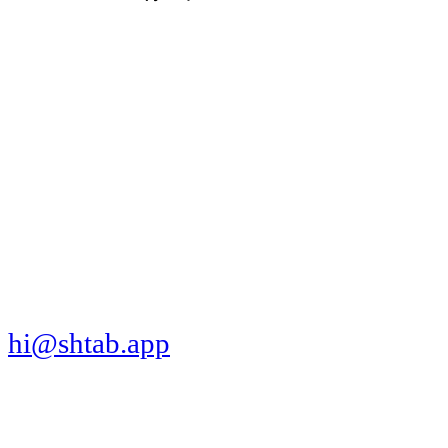
МЫ В СОЦСЕТЯХ
СКАЧАТЬ ПРИЛОЖЕНИЕ
hi@shtab.app
Санкт-Петербург,
Синопская наб., 50а