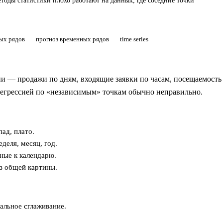
етоды статистики плохо работают на данных, где соседние точки
ых рядов
прогноз временных рядов
time series
и — продажи по дням, входящие заявки по часам, посещаемость
 регрессией по «независимым» точкам обычно неправильно.
ад, плато.
еля, месяц, год.
ные к календарю.
з общей картины.
альное сглаживание.