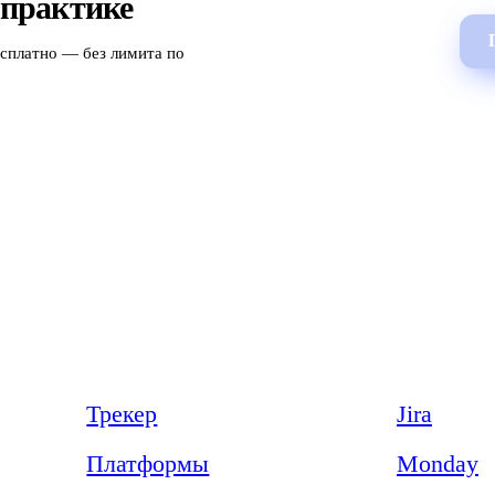
 практике
есплатно — без лимита по
Продукт
Сравнения
Трекер
Jira
Платформы
Monday