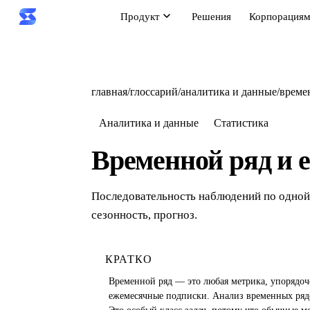
Продукт
Решения
Корпорация
главная
/
глоссарий
/
аналитика и данные
/
време
Аналитика и данные
Статистика
Временной ряд и е
Последовательность наблюдений по одной 
сезонность, прогноз.
КРАТКО
Временной ряд — это любая метрика, упорядоч
ежемесячные подписки. Анализ временных рядов