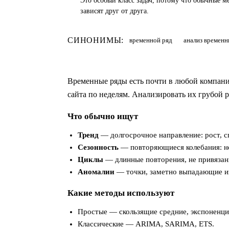
Это особый класс задач, потому что обычные м
зависят друг от друга.
СИНОНИМЫ:
временной ряд
анализ временн
Временные ряды есть почти в любой компани
сайта по неделям. Анализировать их грубой
Что обычно ищут
Тренд
— долгосрочное направление: рост, сп
Сезонность
— повторяющиеся колебания: нед
Циклы
— длинные повторения, не привязан
Аномалии
— точки, заметно выпадающие и
Какие методы используют
Простые — скользящие средние, экспоненци
Классические — ARIMA, SARIMA, ETS.