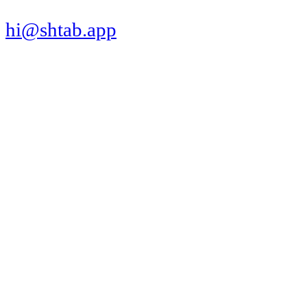
hi@shtab.app
Санкт-Петербург,
Синопская наб., 50а
ИНН 7839130405
ОГРН 1207800109065
Реестр ПО