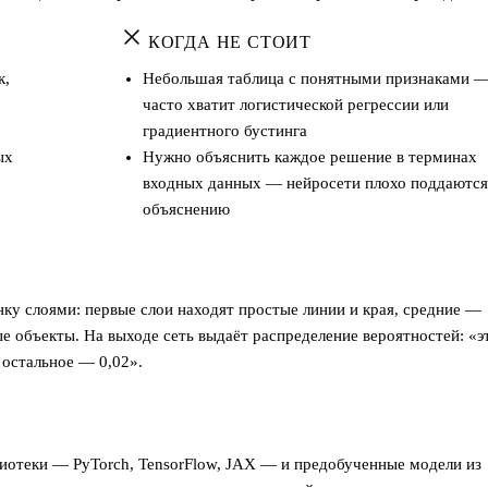
КОГДА НЕ СТОИТ
к,
Небольшая таблица с понятными признаками 
часто хватит логистической регрессии или
градиентного бустинга
ых
Нужно объяснить каждое решение в терминах
входных данных — нейросети плохо поддаются
объяснению
ку слоями: первые слои находят простые линии и края, средние —
ые объекты. На выходе сеть выдаёт распределение вероятностей: «э
ё остальное — 0,02».
лиотеки — PyTorch, TensorFlow, JAX — и предобученные модели из