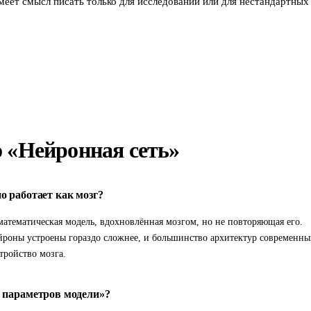
меет смысл писать только для исследований или для нестандартных
 «Нейронная сеть»
о работает как мозг?
математическая модель, вдохновлённая мозгом, но не повторяющая его.
йроны устроены гораздо сложнее, и большинство архитектур современны
тройство мозга.
о параметров модели»?