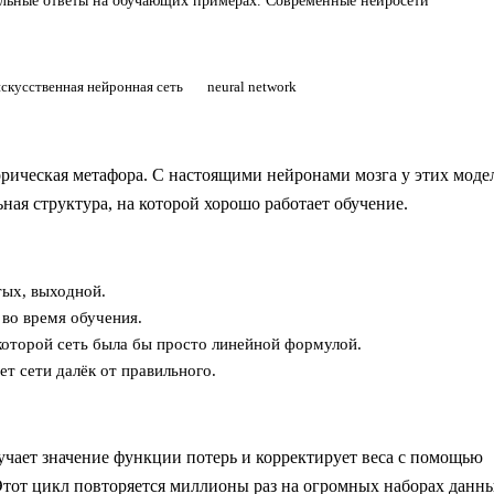
вильные ответы на обучающих примерах. Современные нейросети
искусственная нейронная сеть
neural network
рическая метафора. С настоящими нейронами мозга у этих моде
ная структура, на которой хорошо работает обучение.
тых, выходной.
во время обучения.
которой сеть была бы просто линейной формулой.
ет сети далёк от правильного.
лучает значение функции потерь и корректирует веса с помощью
Этот цикл повторяется миллионы раз на огромных наборах данны