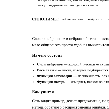
во время обучения так, чтобы сеть давала пра
могут содержать миллиарды таких весов.
СИНОНИМЫ:
нейронная сеть
нейросеть
Слово «нейронная» в нейронной сети — исто
мало общего: это просто удобная вычислитель
Из чего состоит
Слои нейронов
— входной, несколько скры
Веса связей
— числа, которые подбираются 
Функция активации
— нелинейность, без 
Функция потерь
— измеряет, насколько отв
Как учится
Сеть видит пример, делает предсказание, по
метода обратного распространения ошибки. 