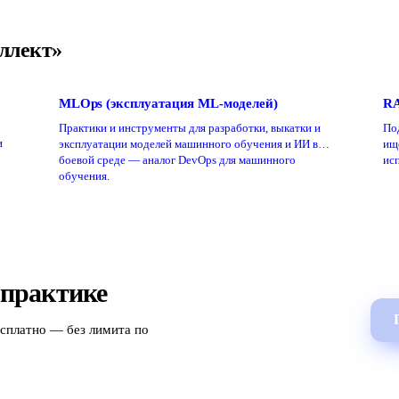
ллект»
MLOps (эксплуатация ML-моделей)
RA
Практики и инструменты для разработки, выкатки и
По
и
эксплуатации моделей машинного обучения и ИИ в
ищ
боевой среде — аналог DevOps для машинного
исп
обучения.
 практике
есплатно — без лимита по