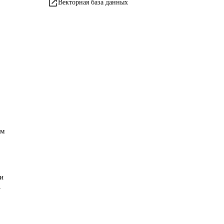
Векторная база данных
ом
ни
т