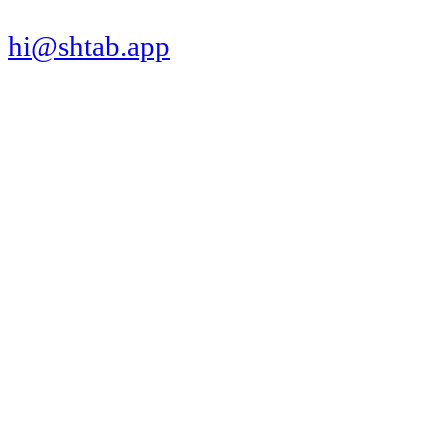
hi@shtab.app
Санкт-Петербург,
Синопская наб., 50а
ИНН 7839130405
ОГРН 1207800109065
Реестр ПО