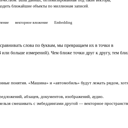
ничеством. Базы данных, оптимизированные под такие векторы,
ходить ближайшие объекты по миллионам записей.
ление
векторное вложение
Embedding
 сравнивать слова по буквам, мы превращаем их в точки в
 или больше измерений). Чем ближе точки друг к другу, тем бли
нные понятия. «Машина» и «автомобиль» будут лежать рядом, хот
предложений, абзацев, документов, изображений, аудио.
нельзя смешивать с эмбеддингами другой — векторное пространств