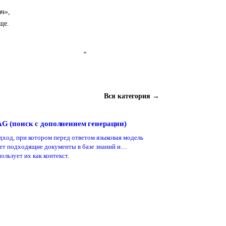
ач»,
ще.
+
Вся категория →
G (поиск с дополнением генерации)
дход, при котором перед ответом языковая модель
ет подходящие документы в базе знаний и
ользует их как контекст.