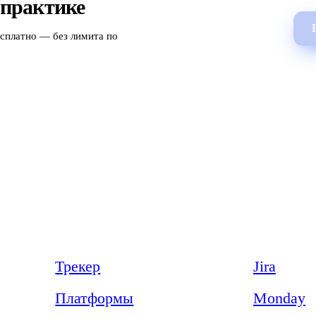
 практике
есплатно — без лимита по
Продукт
Сравнения
Трекер
Jira
Платформы
Monday