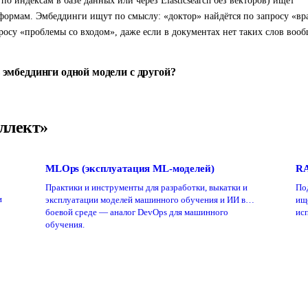
о индексам в базе данных или через Elasticsearch без векторов) ищет
формам. Эмбеддинги ищут по смыслу: «доктор» найдётся по запросу «вр
росу «проблемы со входом», даже если в документах нет таких слов вооб
эмбеддинги одной модели с другой?
ллект»
MLOps (эксплуатация ML-моделей)
RA
Практики и инструменты для разработки, выкатки и
По
и
эксплуатации моделей машинного обучения и ИИ в
ищ
боевой среде — аналог DevOps для машинного
исп
обучения.