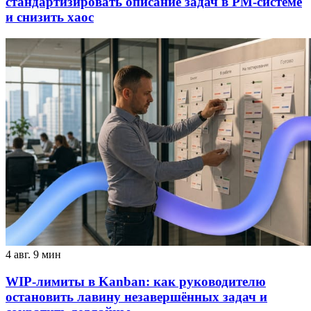
стандартизировать описание задач в PM‑системе
и снизить хаос
4 авг.
9 мин
WIP-лимиты в Kanban: как руководителю
остановить лавину незавершённых задач и