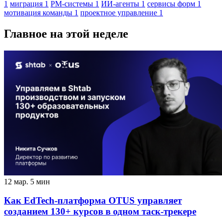
1
миграция
1
PM-системы
1
ИИ-агенты
1
сервисы форм
1
мотивация команды
1
проектное управление
1
Главное на этой неделе
12 мар.
5 мин
Как EdTech-платформа OTUS управляет
созданием 130+ курсов в одном таск-трекере