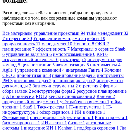
больше.
Раз в неделю — кейсы клиентов, гайды по продукту и
наблюдения о том, как современные команды управляют
проектами без выгорания.
Все материалы
управление проектами
94
тайм-менеджмент
32
Интересное
30
Управление командами
25
кейсы
19
продуктивность
11
менеджмент
10
Новости
8
OKR
7
планирование
7
эффективность
7
Материалы о сервисе Shtab
6
управление задачами
6
импортозамещение
6
KPI
6
искусственный интеллект
6
таск-трекер
5
инструменты для
команд
5
целеполагание
5
автоматизация
5
инструменты
4
Agile
4
управление командой
4
диаграмма Ганта
4
Колонка
CEO
3
приоритизация
3
планирование задач
3
инструменты
PM
3
постановка задач
2
планировщик задач
2
инструменты
для команды
2
бизнес-инструменты
2
стратегия
2
формы
сбора заявок
2
конструкторы форм
2
ресурсное планирование
2
AI в бизнесе
2
ROI
2
кейсы использования
2
Канбан
2
продуктовый менеджмент
1
учёт рабочего времени
1
тайм-
трекинг
1
SaaS
1
Таск-трекеры
1
IT-инструменты
1
IT-
инфраструктура
1
обзор сервисов
1
ИИ в бизнесе
1
Фреймворк
1
операционная эффективность
1
Риски проекта
1
бизнес-процессы
1
ИИ агенты
1
бизнес
1
автономные
системы
1
внедрение ИИ
1
Kanban
1
подборка сервисов
1
Jira