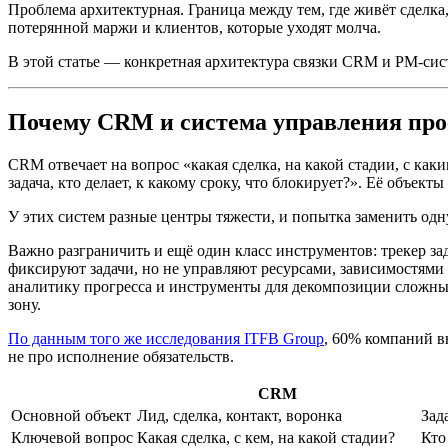
Проблема архитектурная. Граница между тем, где живёт сделка,
потерянной маржи и клиентов, которые уходят молча.
В этой статье — конкретная архитектура связки CRM и PM-сис
Почему CRM и система управления прое
CRM отвечает на вопрос «какая сделка, на какой стадии, с как
задача, кто делает, к какому сроку, что блокирует?». Её объекты
У этих систем разные центры тяжести, и попытка заменить одн
Важно разграничить и ещё один класс инструментов: трекер зад
фиксируют задачи, но не управляют ресурсами, зависимостями
аналитику прогресса и инструменты для декомпозиции сложных
зону.
По данным того же исследования ITFB Group
, 60% компаний в
не про исполнение обязательств.
CRM
Основной объект
Лид, сделка, контакт, воронка
Зад
Ключевой вопрос
Какая сделка, с кем, на какой стадии?
Кто