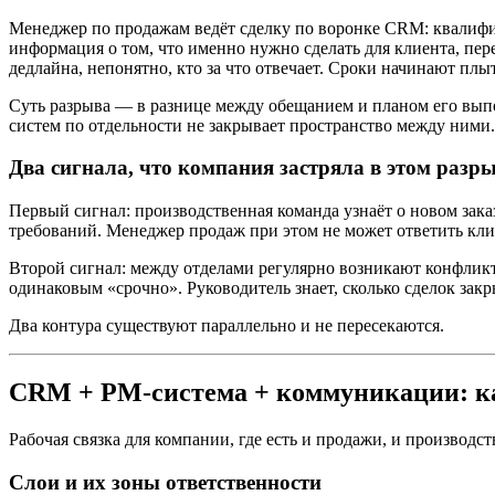
Менеджер по продажам ведёт сделку по воронке CRM: квалифиц
информация о том, что именно нужно сделать для клиента, пер
дедлайна, непонятно, кто за что отвечает. Сроки начинают плы
Суть разрыва — в разнице между обещанием и планом его вып
систем по отдельности не закрывает пространство между ними.
Два сигнала, что компания застряла в этом разр
Первый сигнал: производственная команда узнаёт о новом заказе
требований. Менеджер продаж при этом не может ответить клие
Второй сигнал: между отделами регулярно возникают конфликты 
одинаковым «срочно». Руководитель знает, сколько сделок закры
Два контура существуют параллельно и не пересекаются.
CRM + PM-система + коммуникации: ка
Рабочая связка для компании, где есть и продажи, и производст
Слои и их зоны ответственности