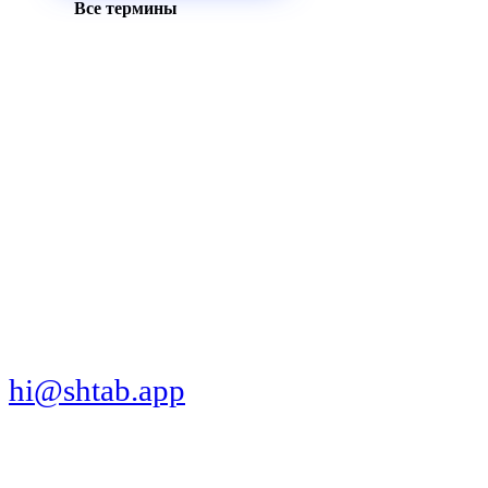
Все термины
МЫ В СОЦСЕТЯХ
СКАЧАТЬ ПРИЛОЖЕНИЕ
hi@shtab.app
Санкт-Петербург,
Синопская наб., 50а