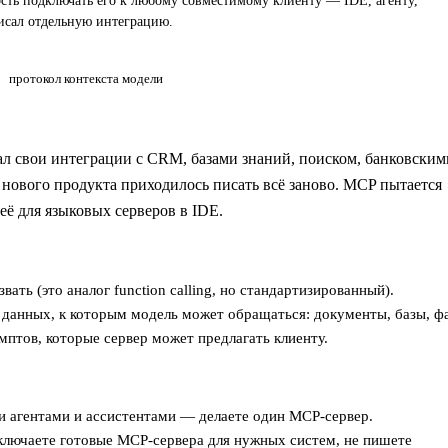
ость подключать его к любому совместимому клиенту — IDE, агенту,
писал отдельную интеграцию.
протокол контекста модели
л свои интеграции с CRM, базами знаний, поиском, банковским
 нового продукта приходилось писать всё заново. MCP пытается
её для языковых серверов в IDE.
ть (это аналог function calling, но стандартизированный).
анных, к которым модель может обращаться: документы, базы, ф
тов, которые сервер может предлагать клиенту.
и агентами и ассистентами — делаете один MCP-сервер.
лючаете готовые MCP-сервера для нужных систем, не пишете