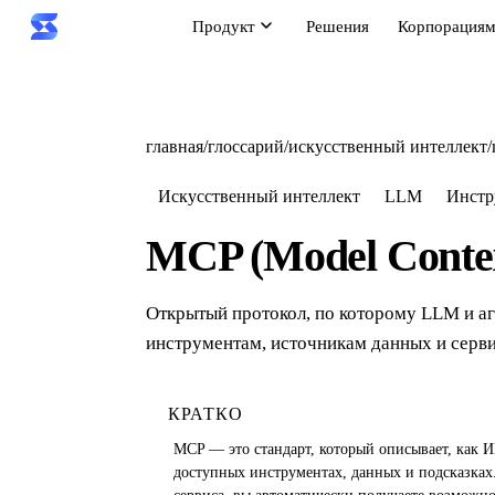
Продукт
Решения
Корпорация
главная
/
глоссарий
/
искусственный интеллект
/
Искусственный интеллект
LLM
Инстр
MCP (Model Contex
Открытый протокол, по которому LLM и а
инструментам, источникам данных и серв
КРАТКО
MCP — это стандарт, который описывает, как 
доступных инструментах, данных и подсказках