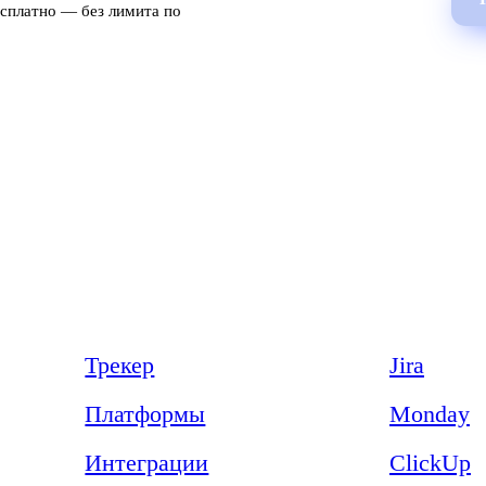
есплатно — без лимита по
Продукт
Сравнения
Трекер
Jira
Платформы
Monday
Интеграции
ClickUp