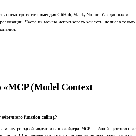
, посмотрите готовые: для GitHub, Slack, Notion, баз данных и
реализации. Часто их можно использовать как есть, дописав только
омпании.
 «MCP (Model Context
обычного function calling?
ханизм внутри одной модели или провайдера. MCP — общий протокол пов
как разные ИИ-приложения и серверы инструментов могут говорить на од