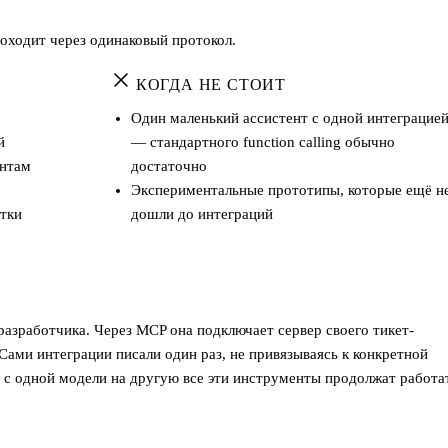
роходит через одинаковый протокол.
КОГДА НЕ СТОИТ
Один маленький ассистент с одной интеграцие
й
— стандартного function calling обычно
ентам
достаточно
Экспериментальные прототипы, которые ещё н
ятки
дошли до интеграций
разработчика. Через MCP она подключает сервер своего тикет-
 Сами интеграции писали один раз, не привязываясь к конкретной
е с одной модели на другую все эти инструменты продолжат работа