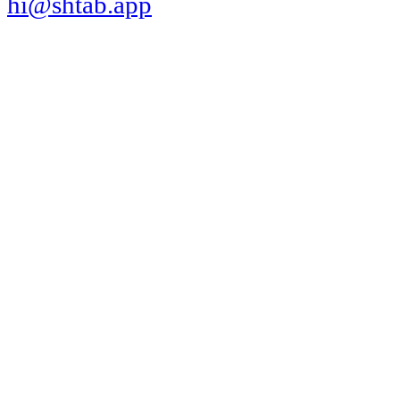
hi@shtab.app
Санкт-Петербург,
Синопская наб., 50а
ИНН 7839130405
ОГРН 1207800109065
Реестр ПО