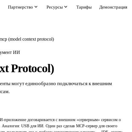
м
Партнерство
Ресурсы
Тарифы
Демонстрация
mcp (model context protocol)
умент ИИ
t Protocol)
генты могут единообразно подключаться к внешним
исам.
ИИ-приложение договаривается с внешним «серверным» сервисом о
. Аналогия: USB для ИИ. Один раз сделав MCP-сервер для своего