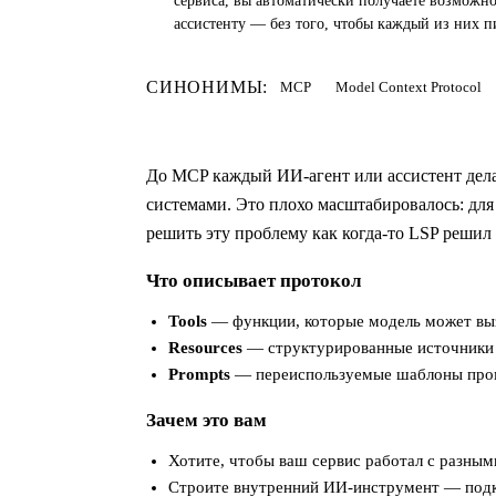
сервиса, вы автоматически получаете возможн
ассистенту — без того, чтобы каждый из них 
СИНОНИМЫ:
MCP
Model Context Protocol
До MCP каждый ИИ-агент или ассистент дела
системами. Это плохо масштабировалось: для
решить эту проблему как когда-то LSP решил 
Что описывает протокол
Tools
— функции, которые модель может вызва
Resources
— структурированные источники д
Prompts
— переиспользуемые шаблоны промп
Зачем это вам
Хотите, чтобы ваш сервис работал с разным
Строите внутренний ИИ-инструмент — подк