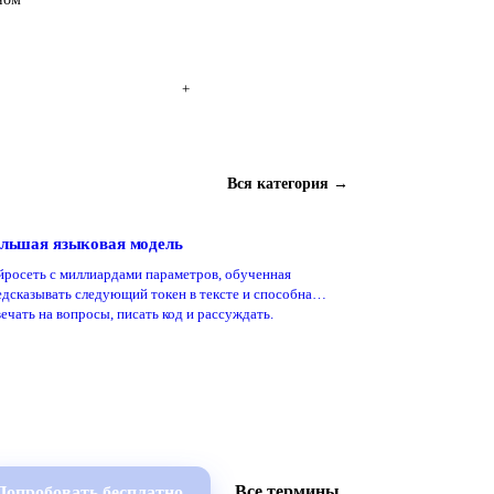
+
Вся категория →
льшая языковая модель
йросеть с миллиардами параметров, обученная
едсказывать следующий токен в тексте и способная
ечать на вопросы, писать код и рассуждать.
Все термины
Попробовать бесплатно