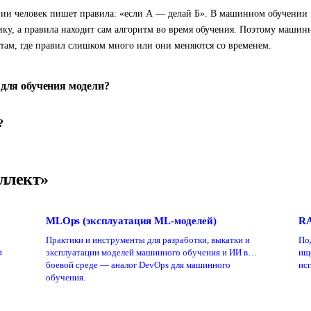
ии человек пишет правила: «если А — делай Б». В машинном обучении
ику, а правила находит сам алгоритм во время обучения. Поэтому машин
 там, где правил слишком много или они меняются со временем.
для обучения модели?
?
ллект»
MLOps (эксплуатация ML-моделей)
RA
Практики и инструменты для разработки, выкатки и
По
и
эксплуатации моделей машинного обучения и ИИ в
ищ
боевой среде — аналог DevOps для машинного
исп
обучения.