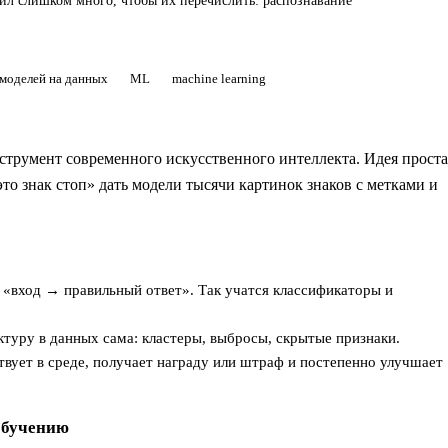
авил слишком много, чтобы их перечислить: распознавание
моделей на данных
ML
machine learning
румент современного искусственного интеллекта. Идея проста
то знак стоп» дать модели тысячи картинок знаков с метками и
«вход → правильный ответ». Так учатся классификаторы и
туру в данных сама: кластеры, выбросы, скрытые признаки.
вует в среде, получает награду или штраф и постепенно улучшает
обучению