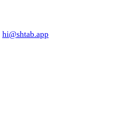
СКАЧАТЬ ПРИЛОЖЕНИЕ
hi@shtab.app
Санкт-Петербург,
Синопская наб., 50а
ИНН 7839130405
ОГРН 1207800109065
Реестр ПО