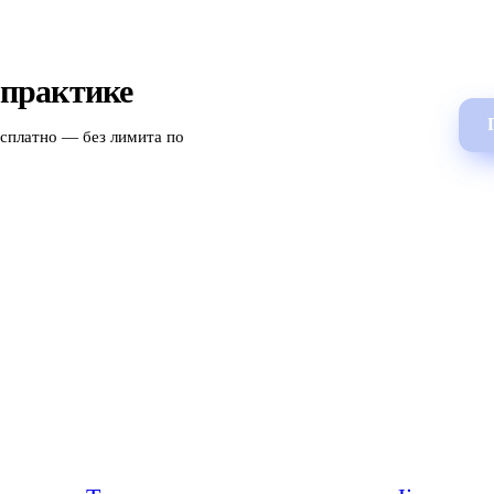
 практике
есплатно — без лимита по
Продукт
Сравнения