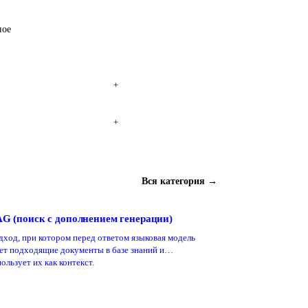
ное
+
+
Вся категория →
G (поиск с дополнением генерации)
дход, при котором перед ответом языковая модель
ет подходящие документы в базе знаний и
ользует их как контекст.