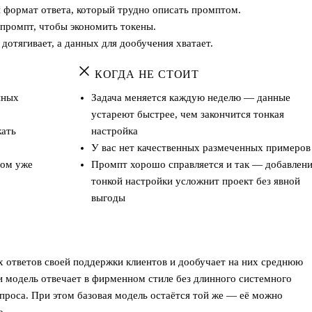
 формат ответа, который трудно описать промптом.
 промпт, чтобы экономить токены.
дотягивает, а данных для дообучения хватает.
КОГДА НЕ СТОИТ
нных
Задача меняется каждую неделю — данные
устареют быстрее, чем закончится тонкая
жать
настройка
У вас нет качественных размеченных примеров
том уже
Промпт хорошо справляется и так — добавлен
тонкой настройки усложнит проект без явной
выгоды
 ответов своей поддержки клиентов и дообучает на них среднюю
и модель отвечает в фирменном стиле без длинного системного
проса. При этом базовая модель остаётся той же — её можно