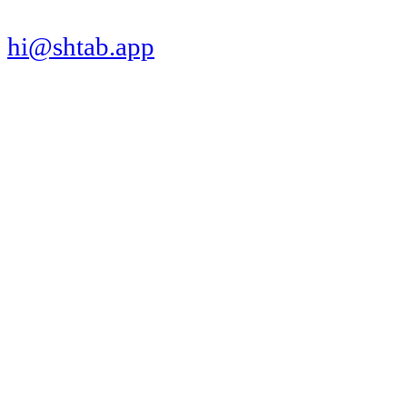
hi@shtab.app
Санкт-Петербург,
Синопская наб., 50а
ИНН 7839130405
ОГРН 1207800109065
Реестр ПО