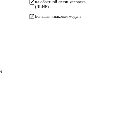
на обратной связи человека
(RLHF)
Большая языковая модель
ие