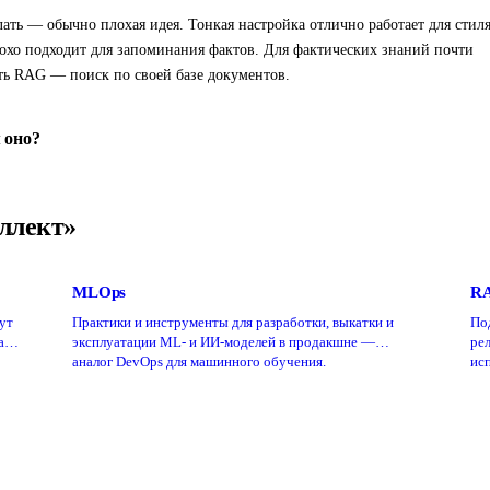
елать — обычно плохая идея. Тонкая настройка отлично работает для стиля
лохо подходит для запоминания фактов. Для фактических знаний почти
ать RAG — поиск по своей базе документов.
 оно?
ллект»
MLOps
RA
ут
Практики и инструменты для разработки, выкатки и
По
ам,
эксплуатации ML- и ИИ-моделей в продакшне —
ре
аналог DevOps для машинного обучения.
исп