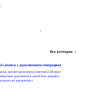
,
+
Вся категория →
G (поиск с дополнением генерации)
дход, при котором перед ответом LLM ищет
левантные документы в своей базе знаний и
ользует их как контекст.