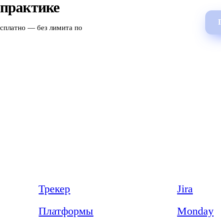
 практике
есплатно — без лимита по
Продукт
Сравнения
Трекер
Jira
Платформы
Monday