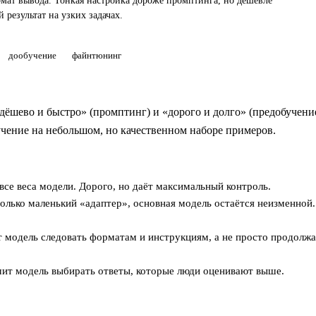
ат вывода. Тонкая настройка дороже промптинга, но дешевле
 результат на узких задачах.
дообучение
файнтюнинг
ёшево и быстро» (промптинг) и «дорого и долго» (предобучение
бучение на небольшом, но качественном наборе примеров.
се веса модели. Дорого, но даёт максимальный контроль.
олько маленький «адаптер», основная модель остаётся неизменной.
 модель следовать форматам и инструкциям, а не просто продолжа
ит модель выбирать ответы, которые люди оценивают выше.