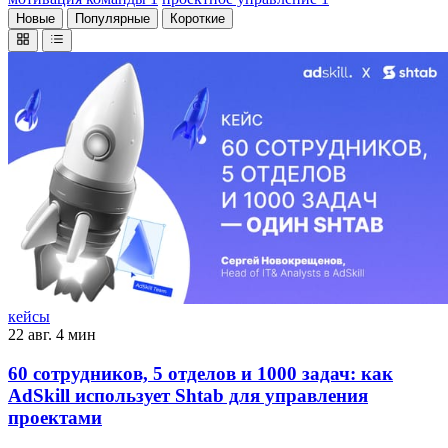
Новые
Популярные
Короткие
кейсы
22 авг.
4 мин
60 сотрудников, 5 отделов и 1000 задач: как
AdSkill использует Shtab для управления
проектами