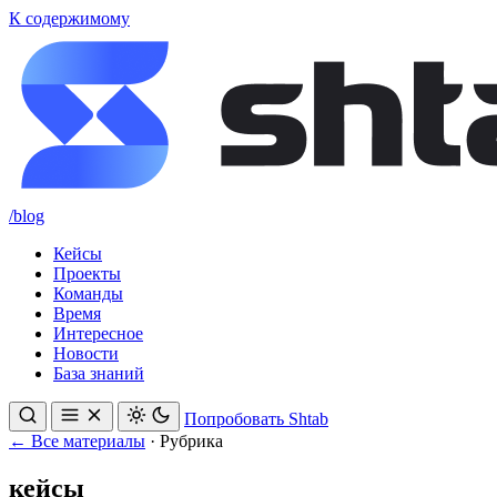
К содержимому
/blog
Кейсы
Проекты
Команды
Время
Интересное
Новости
База знаний
Попробовать Shtab
← Все материалы
·
Рубрика
кейсы