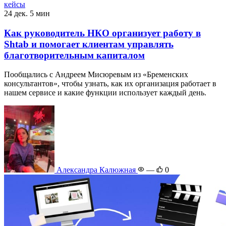
кейсы
24 дек.
5 мин
Как руководитель НКО организует работу в
Shtab и помогает клиентам управлять
благотворительным капиталом
Пообщались с Андреем Мисюревым из «Бременских
консультантов», чтобы узнать, как их организация работает в
нашем сервисе и какие функции использует каждый день.
Александра Калюжная
—
0