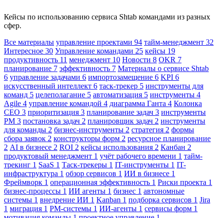
Кейсы по использованию сервиса Shtab командами из разных
сфер.
Все материалы
управление проектами
94
тайм-менеджмент
32
Интересное
30
Управление командами
25
кейсы
19
продуктивность
11
менеджмент
10
Новости
8
OKR
7
планирование
7
эффективность
7
Материалы о сервисе Shtab
6
управление задачами
6
импортозамещение
6
KPI
6
искусственный интеллект
6
таск-трекер
5
инструменты для
команд
5
целеполагание
5
автоматизация
5
инструменты
4
Agile
4
управление командой
4
диаграмма Ганта
4
Колонка
CEO
3
приоритизация
3
планирование задач
3
инструменты
PM
3
постановка задач
2
планировщик задач
2
инструменты
для команды
2
бизнес-инструменты
2
стратегия
2
формы
сбора заявок
2
конструкторы форм
2
ресурсное планирование
2
AI в бизнесе
2
ROI
2
кейсы использования
2
Канбан
2
продуктовый менеджмент
1
учёт рабочего времени
1
тайм-
трекинг
1
SaaS
1
Таск-трекеры
1
IT-инструменты
1
IT-
инфраструктура
1
обзор сервисов
1
ИИ в бизнесе
1
Фреймворк
1
операционная эффективность
1
Риски проекта
1
бизнес-процессы
1
ИИ агенты
1
бизнес
1
автономные
системы
1
внедрение ИИ
1
Kanban
1
подборка сервисов
1
Jira
1
миграция
1
PM-системы
1
ИИ-агенты
1
сервисы форм
1
мотивация команды
1
проектное управление
1