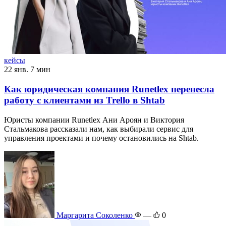
кейсы
22 янв.
7 мин
Как юридическая компания Runetlex перенесла
работу с клиентами из Trello в Shtab
Юристы компании Runetlex Ани Ароян и Виктория
Стальмакова рассказали нам, как выбирали сервис для
управления проектами и почему остановились на Shtab.
Маргарита Соколенко
—
0