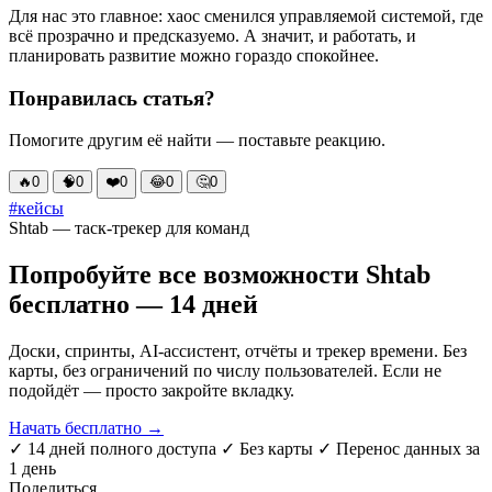
Для нас это главное: хаос сменился управляемой системой, где
всё прозрачно и предсказуемо. А значит, и работать, и
планировать развитие можно гораздо спокойнее.
Понравилась статья?
Помогите другим её найти — поставьте реакцию.
🔥
0
🧠
0
❤️
0
😂
0
🤔
0
#кейсы
Shtab — таск-трекер для команд
Попробуйте все возможности Shtab
бесплатно — 14 дней
Доски, спринты, AI-ассистент, отчёты и трекер времени. Без
карты, без ограничений по числу пользователей. Если не
подойдёт — просто закройте вкладку.
Начать бесплатно →
✓ 14 дней полного доступа
✓ Без карты
✓ Перенос данных за
1 день
Поделиться