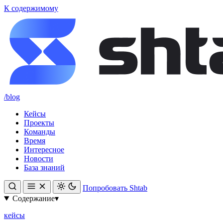
К содержимому
/blog
Кейсы
Проекты
Команды
Время
Интересное
Новости
База знаний
Попробовать Shtab
Содержание
▾
кейсы