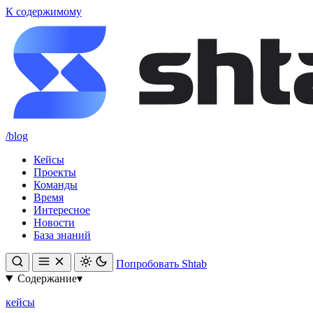
К содержимому
/blog
Кейсы
Проекты
Команды
Время
Интересное
Новости
База знаний
Попробовать Shtab
Содержание
▾
кейсы