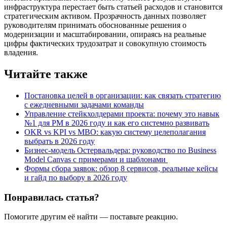
инфраструктура перестает быть статьей расходов и становится
стратегическим активом. Прозрачность данных позволяет
руководителям принимать обоснованные решения о
модернизации и масштабировании, опираясь на реальные
цифры фактических трудозатрат и совокупную стоимость
владения.
Читайте также
Постановка целей в организации: как связать стратегию
с ежедневными задачами команды
Управление стейкхолдерами проекта: почему это навык
№1 для PM в 2026 году и как его системно развивать
OKR vs KPI vs MBO: какую систему целеполагания
выбрать в 2026 году
Бизнес-модель Остервальдера: руководство по Business
Model Canvas с примерами и шаблонами
Формы сбора заявок: обзор 8 сервисов, реальные кейсы
и гайд по выбору в 2026 году
Понравилась статья?
Помогите другим её найти — поставьте реакцию.