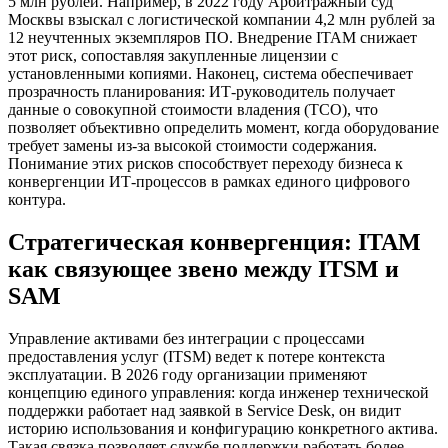
5 млн рублей. Например, в 2022 году Арбитражный суд
Москвы взыскал с логистической компании 4,2 млн рублей за
12 неучтенных экземпляров ПО. Внедрение ITAM снижает
этот риск, сопоставляя закупленные лицензии с
установленными копиями. Наконец, система обеспечивает
прозрачность планирования: ИТ-руководитель получает
данные о совокупной стоимости владения (TCO), что
позволяет объективно определить момент, когда оборудование
требует замены из-за высокой стоимости содержания.
Понимание этих рисков способствует переходу бизнеса к
конвергенции ИТ-процессов в рамках единого цифрового
контура.
Стратегическая конвергенция: ITAM
как связующее звено между ITSM и
SAM
Управление активами без интеграции с процессами
предоставления услуг (ITSM) ведет к потере контекста
эксплуатации. В 2026 году организации применяют
концепцию единого управления: когда инженер технической
поддержки работает над заявкой в Service Desk, он видит
историю использования и конфигурацию конкретного актива.
Такая связка позволяет службе поддержки работать более