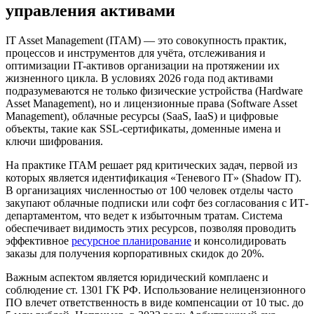
управления активами
IT Asset Management (ITAM) — это совокупность практик,
процессов и инструментов для учёта, отслеживания и
оптимизации IT-активов организации на протяжении их
жизненного цикла. В условиях 2026 года под активами
подразумеваются не только физические устройства (Hardware
Asset Management), но и лицензионные права (Software Asset
Management), облачные ресурсы (SaaS, IaaS) и цифровые
объекты, такие как SSL-сертификаты, доменные имена и
ключи шифрования.
На практике ITAM решает ряд критических задач, первой из
которых является идентификация «Теневого IT» (Shadow IT).
В организациях численностью от 100 человек отделы часто
закупают облачные подписки или софт без согласования с ИТ-
департаментом, что ведет к избыточным тратам. Система
обеспечивает видимость этих ресурсов, позволяя проводить
эффективное
ресурсное планирование
и консолидировать
заказы для получения корпоративных скидок до 20%.
Важным аспектом является юридический комплаенс и
соблюдение ст. 1301 ГК РФ. Использование нелицензионного
ПО влечет ответственность в виде компенсации от 10 тыс. до