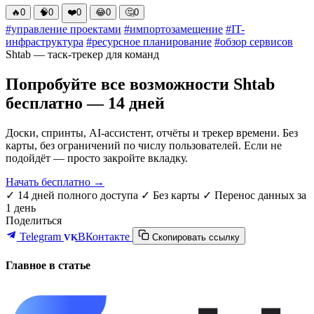
🔥
0
🧠
0
❤️
0
😂
0
🤔
0
#управление проектами
#импортозамещение
#IT-
инфраструктура
#ресурсное планирование
#обзор сервисов
Shtab — таск-трекер для команд
Попробуйте все возможности Shtab
бесплатно — 14 дней
Доски, спринты, AI-ассистент, отчёты и трекер времени. Без
карты, без ограничений по числу пользователей. Если не
подойдёт — просто закройте вкладку.
Начать бесплатно →
✓ 14 дней полного доступа
✓ Без карты
✓ Перенос данных за
1 день
Поделиться
Telegram
ВКонтакте
VK
Скопировать ссылку
Главное в статье