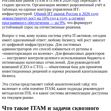
Российский рынок ITAM и ITSM в 2026 году переходит в
стадию зрелости. Организации меняют разрозненный учёт в
таблицах на единые контуры управления ИТ-
инфраструктурой.
Общий ИТ-рынок России в 2026 году
демонстрирует рост на 10% год к году, а сегмент
программного обеспечения — на 9%
, что формирует
устойчивый спрос на отечественные решения.
Вопрос о том, кому нужна система учёта IT-активов, сегодня
имеет однозначный ответ: любому бизнесу, чей рост зависит
от цифровой инфраструктуры. Для системных
администраторов это способ избавиться от рутины и
«инвентаризации на коленке». Для финансовых директоров
— инструмент контроля целевого использования бюджета и
оптимизации налоговых отчислений. Для руководителей
компаний (CEO и CTO) — объективная база для принятия
инвестиционных решений и оценки реальной капитализации
бизнеса.
Эта статья представляет собой аналитический гайд: что
включает в себя понятие ITAM, какие подходы рекомендует
методология ITIL 4 и какие системы автоматизации доступны
на текущем рынке.
Что такое ITAM и задачи сквозного