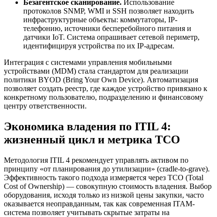
Безагентское сканирование.
Использование
протоколов SNMP, WMI и SSH позволяет находить
инфраструктурные объекты: коммутаторы, IP-
телефонию, источники бесперебойного питания и
датчики IoT. Система опрашивает сетевой периметр,
идентифицируя устройства по их IP-адресам.
Интеграция с системами управления мобильными
устройствами (MDM) стала стандартом для реализации
политики BYOD (Bring Your Own Device). Автоматизация
позволяет создать реестр, где каждое устройство привязано к
конкретному пользователю, подразделению и финансовому
центру ответственности.
Экономика владения по ITIL 4:
жизненный цикл и метрика TCO
Методология ITIL 4 рекомендует управлять активом по
принципу «от планирования до утилизации» (cradle-to-grave).
Эффективность такого подхода измеряется через TCO (Total
Cost of Ownership) — совокупную стоимость владения. Выбор
оборудования, исходя только из низкой цены закупки, часто
оказывается неоправданным, так как современная ITAM-
система позволяет учитывать скрытые затраты на