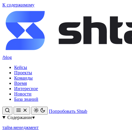
К содержимому
/blog
Кейсы
Проекты
Команды
Время
Интересное
Новости
База знаний
Попробовать Shtab
Содержание
▾
тайм-менеджмент