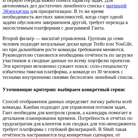
В первую очередь важно понять характер задач. Для
автономных дел достаточно линейного списка с
матрицей
Эйзенхауэра
для приоритизации. В то же время
необходимость жестких зависимостей, когда старт одной
задачи обусловлен завершением другой, требует перехода к
экосистемным платформам с диаграммой Ганта.
Второй фильтр — масштаб управления. Группам до семи
человек подходят визуальные доски вроде Trello или YouGile,
но при дальнейшем росте команды требования меняются.
Руководителю становится необходима отчётность по загрузке
участников и сводные данные по всему портфелю проектов.
Эти критерии мгновенно сужают поиск: соло-специалисту
избыточна тяжелая платформа, а команде из 30 человек с
тесными внутренними связями бесполезен линейный список.
Уточняющие критерии: выбираем конкретный сервис
Способ отображения данных определяет логику работы всей
команды. Канбан подходит для управления потоком задач,
Гант необходим для контроля сроков, а календарь помогает в
детальном планировании времени. Потребность в отчётах по
трудозатратам для клиентов или сводках для топ-менеджмента
требует платформы с глубокой фильтрацией. В Shtab такая
отчётность настраивается под конкретные сценарии, от