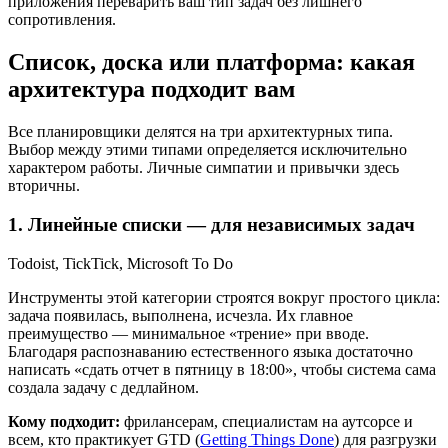
приложения переварить ваш тип задач без лишнего
сопротивления.
Список, доска или платформа: какая
архитектура подходит вам
Все планировщики делятся на три архитектурных типа.
Выбор между этими типами определяется исключительно
характером работы. Личные симпатии и привычки здесь
вторичны.
1. Линейные списки — для независимых задач
Todoist, TickTick, Microsoft To Do
Инструменты этой категории строятся вокруг простого цикла:
задача появилась, выполнена, исчезла. Их главное
преимущество — минимальное «трение» при вводе.
Благодаря распознаванию естественного языка достаточно
написать «сдать отчет в пятницу в 18:00», чтобы система сама
создала задачу с дедлайном.
Кому подходит:
фрилансерам, специалистам на аутсорсе и
всем, кто практикует GTD (
Getting Things Done
) для разгрузки