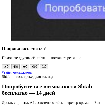
Понравилась статья?
Помогите другим её найти — поставьте реакцию.
🔥
0
🧠
0
❤️
0
😂
0
🤔
0
#тайм-менеджмент
Shtab — таск-трекер для команд
Попробуйте все возможности Shtab
бесплатно — 14 дней
Доски, спринты, AI-ассистент, отчёты и трекер времени. Без