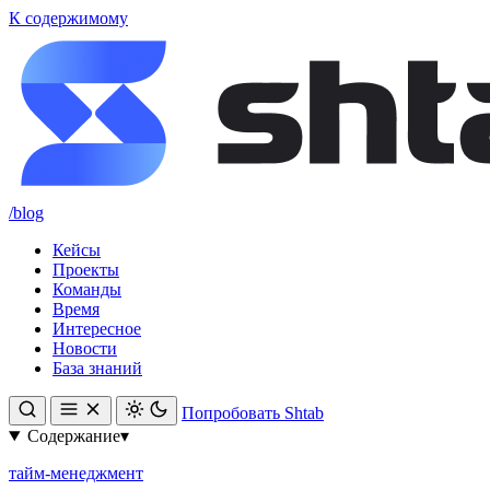
К содержимому
/blog
Кейсы
Проекты
Команды
Время
Интересное
Новости
База знаний
Попробовать Shtab
Содержание
▾
тайм-менеджмент