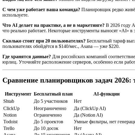
С чем уже работает ваша команда?
Планировщик редко живёт
используете.
Что AI делает на практике, а не в маркетинге?
В 2026 году A
что реально работает. Некоторые инструменты выносят «AI» в з
Сколько стоит при 20 пользователях?
Бесплатный тариф выгл
пользователях обойдётся в $140/мес., Asana — уже $220.
Где хранятся данные?
Для российских компаний соответствие
юрлиц. Уточняйте расположение серверов, особенно если рабо
Сравнение планировщиков задач 2026: 
Инструмент
Бесплатный план
AI-функции
Shtab
До 5 участников
Нет
ClickUp
Неограниченно
Да (ClickUp AI)
Notion
Ограниченно
Да (Notion AI)
Todoist
До 5 проектов
Умные фильтры, нет генерац
Trello
До 10 досок
Нет
Asana
До 15 участников
Да (Asana AI)