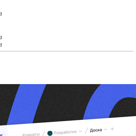
d
d
d