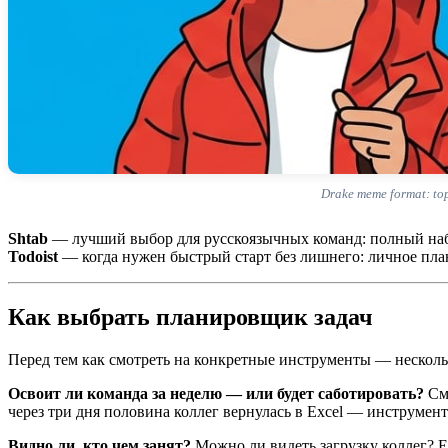
Drake meme format: to
Shtab
— лучший выбор для русскоязычных команд: полный набо
Todoist
— когда нужен быстрый старт без лишнего: личное пл
Как выбрать планировщик задач
Перед тем как смотреть на конкретные инструменты — несколь
Освоит ли команда за неделю — или будет саботировать?
Смо
через три дня половина коллег вернулась в Excel — инструмент
Видно ли, кто чем занят?
Можно ли видеть загрузку коллег? Е