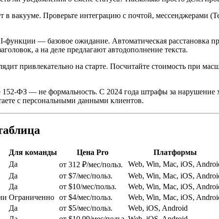
 в вакууме. Проверьте интеграцию с почтой, мессенджерами (T
I-функции — базовое ожидание. Автоматическая расстановка пр
аголовок, а на деле предлагают автодополнение текста.
ядит привлекательно на старте. Посчитайте стоимость при мас
 152-ФЗ — не формальность. С 2024 года штрафы за нарушение 
таете с персональными данными клиентов.
таблица
Для команды
Цена Pro
Платформы
Да
Web, Win, Mac, iOS, Androi
от 312 ₽/мес/польз.
Да
от $7/мес/польз.
Web, Win, Mac, iOS, Androi
Да
от $10/мес/польз.
Web, Win, Mac, iOS, Androi
ии
Ограниченно
от $4/мес/польз.
Web, Win, Mac, iOS, Androi
Да
от $5/мес/польз.
Web, iOS, Android
Да
от $10,99/мес/польз.
Web, iOS, Android