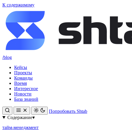
К содержимому
/blog
Кейсы
Проекты
Команды
Время
Интересное
Новости
База знаний
Попробовать Shtab
Содержание
▾
тайм-менеджмент