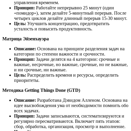
управления временем.
Принцип:
Работайте непрерывно 25 минут (один
«помидор»), затем делайте 5-минутный перерыв. После
четырех циклов делайте длинный перерыв 15-30 минут.
Цель:
Улучшить концентрацию, предотвратить
усталость и повысить продуктивность.
Матрица Эйзенхауэра
Описание:
Основана на принципе разделения задач на
категории по степени важности и срочности.
Принцип:
Задачи делятся на 4 категории: срочные и
важные, несрочные, но важные, срочные, но не важные,
и ни срочные, ни важные.
Цель:
Распределить временя и ресурсы, определить
приоритеты.
Методика Getting Things Done (GTD)
Описание:
Разработана Дэвидом Алленом. Основана на
идее высвобождения ума от необходимости помнить обо
всех задачах.
Принцип:
Задачи записываются, систематизируются и
регулярно пересматриваются. Включает пять этапов:
сбор, обработка, организация, просмотр и выполнение.