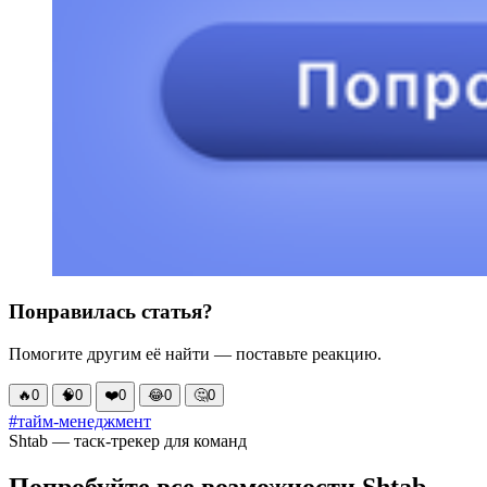
Понравилась статья?
Помогите другим её найти — поставьте реакцию.
🔥
0
🧠
0
❤️
0
😂
0
🤔
0
#тайм-менеджмент
Shtab — таск-трекер для команд