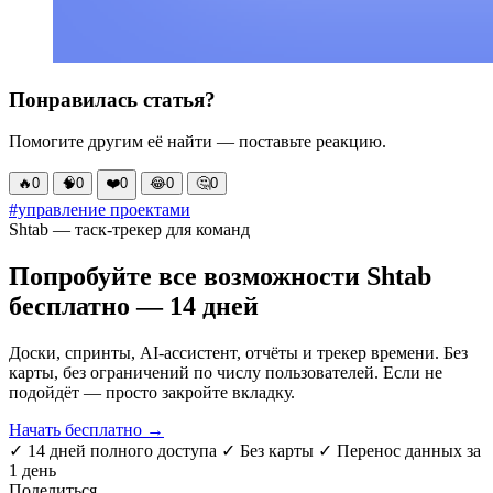
Понравилась статья?
Помогите другим её найти — поставьте реакцию.
🔥
0
🧠
0
❤️
0
😂
0
🤔
0
#управление проектами
Shtab — таск-трекер для команд
Попробуйте все возможности Shtab
бесплатно — 14 дней
Доски, спринты, AI-ассистент, отчёты и трекер времени. Без
карты, без ограничений по числу пользователей. Если не
подойдёт — просто закройте вкладку.
Начать бесплатно →
✓ 14 дней полного доступа
✓ Без карты
✓ Перенос данных за
1 день
Поделиться