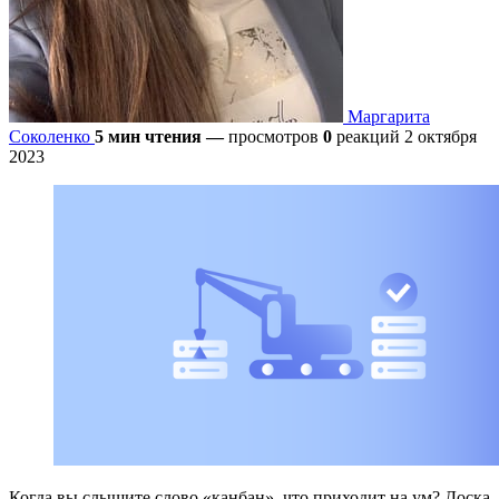
Маргарита
Соколенко
5 мин чтения
—
просмотров
0
реакций
2 октября
2023
Когда вы слышите слово «канбан», что приходит на ум? Доска