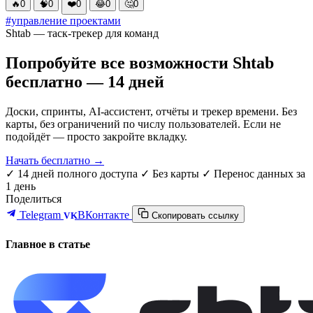
🔥
0
🧠
0
❤️
0
😂
0
🤔
0
#управление проектами
Shtab — таск-трекер для команд
Попробуйте все возможности Shtab
бесплатно — 14 дней
Доски, спринты, AI-ассистент, отчёты и трекер времени. Без
карты, без ограничений по числу пользователей. Если не
подойдёт — просто закройте вкладку.
Начать бесплатно →
✓ 14 дней полного доступа
✓ Без карты
✓ Перенос данных за
1 день
Поделиться
Telegram
ВКонтакте
VK
Скопировать ссылку
Главное в статье