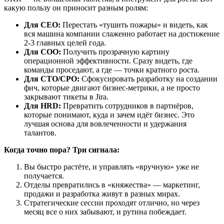
какую пользу он приносит разным ролям:
Для CEO:
Перестать «тушить пожары» и видеть, как
вся машина компании слаженно работает на достижение
2-3 главных целей года.
Для COO:
Получить прозрачную картину
операционной эффективности. Сразу видеть, где
команды проседают, а где — точки кратного роста.
Для CTO/CPO:
Сфокусировать разработку на создании
фич, которые двигают бизнес-метрики, а не просто
закрывают тикеты в Jira.
Для HRD:
Превратить сотрудников в партнёров,
которые понимают, куда и зачем идёт бизнес. Это
лучшая основа для вовлеченности и удержания
талантов.
Когда точно пора? Три сигнала:
Вы быстро растёте, и управлять «вручную» уже не
получается.
Отделы превратились в «княжества» — маркетинг,
продажи и разработка живут в разных мирах.
Стратегические сессии проходят отлично, но через
месяц все о них забывают, и рутина побеждает.