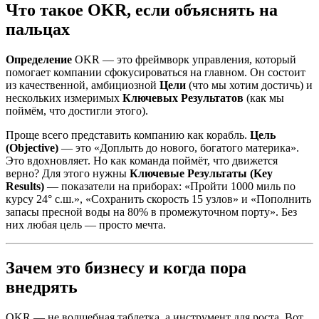
Что такое OKR, если объяснять на
пальцах
Определение
OKR — это фреймворк управления, который
помогает компании сфокусироваться на главном. Он состоит
из качественной, амбициозной
Цели
(что мы хотим достичь) и
нескольких измеримых
Ключевых Результатов
(как мы
поймём, что достигли этого).
Проще всего представить компанию как корабль.
Цель
(Objective)
— это «Доплыть до нового, богатого материка».
Это вдохновляет. Но как команда поймёт, что движется
верно? Для этого нужны
Ключевые Результаты (Key
Results)
— показатели на приборах: «Пройти 1000 миль по
курсу 24° с.ш.», «Сохранить скорость 15 узлов» и «Пополнить
запасы пресной воды на 80% в промежуточном порту». Без
них любая цель — просто мечта.
Зачем это бизнесу и когда пора
внедрять
OKR — не волшебная таблетка, а инструмент для роста. Вот