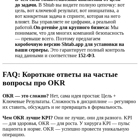
до задачи.
В Shtab вы видите полную цепочку: вот
цель, вот ключевой результат, вот инициатива, а
вот конкретная задача в спринте, которая на него
влияет. Вы управляете не цифрами, а реальной
работой.
On-premise для крупного бизнеса:
Мы
понимаем, что для многих компаний безопасность
— превыше всего. Поэтому предлагаем
коробочную версию Shtab.app для установки на
ваши серверы.
Это гарантирует полный контроль
над данными и соответствие
152-ФЗ
.
FAQ: Короткие ответы на частые
вопросы про OKR
OKR — это сложно?
Нет, сама идея простая: Цель +
Ключевые Результаты. Сложность в дисциплине — регулярно
их ставить, обсуждать и не превращать в формальность.
Чем OKR лучше KPI?
Они не лучше, они для разного. KPI
— для здоровья, OKR — для роста. У хирурга KPI — пульс
пациента в норме. OKR — успешно провести уникальную
операцию.