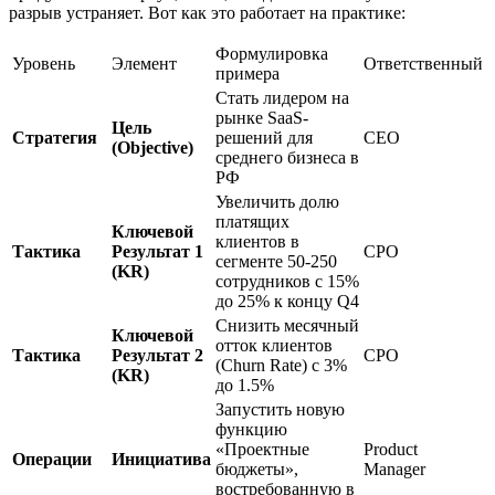
разрыв устраняет. Вот как это работает на практике:
Формулировка
Уровень
Элемент
Ответственный
примера
Стать лидером на
рынке SaaS-
Цель
Стратегия
решений для
CEO
(Objective)
среднего бизнеса в
РФ
Увеличить долю
платящих
Ключевой
клиентов в
Тактика
Результат 1
CPO
сегменте 50-250
(KR)
сотрудников с 15%
до 25% к концу Q4
Снизить месячный
Ключевой
отток клиентов
Тактика
Результат 2
CPO
(Churn Rate) с 3%
(KR)
до 1.5%
Запустить новую
функцию
«Проектные
Product
Операции
Инициатива
бюджеты»,
Manager
востребованную в