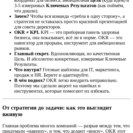
координат для бизнеса: амбициозная
Цель
(куда идём) и
3-5 измеримых
Ключевых Результатов
(как поймём,
что дошли).
Зачем?
Чтобы вся команда «гребла в одну сторону», а
стратегия не оставалась просто красивой презентацией
для совета директоров.
OKR ≠ KPI.
KPI — это приборная панель здоровья
бизнеса, она показывает, всё ли в норме. OKR — это
навигатор для прорыва, инструмент для амбициозных
рывков.
Главный секрет.
Вдохновляющая, но качественная
Цель. И абсолютно конкретные, измеримые Ключевые
Результаты.
Что внутри?
Готовые шаблоны для IT, маркетинга,
продаж и HR. Берите и адаптируйте.
В чём подвох?
OKR легко внедрить неправильно.
Поэтому мы сделали акцент на ошибках и
инструментах, которые помогают их избежать.
От стратегии до задачи: как это выглядит
вживую
Главная проблема многих компаний — разрыв между тем, что
придумали «наверху», и тем, что делают «внизу». OKR этот