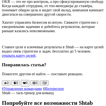
OKR — это не про контроль, а про сфокусированную свободу. 
Когда каждый сотрудник, от топ-менеджера до стажёра, 
понимает общую цель и видит свой вклад, компания начинает 
двигаться на совершенно другой скорости.
Хватит управлять бизнесом вслепую. Свяжите стратегию с 
ежедневными задачами и добейтесь результатов, которые 
раньше казались невозможными.
Зарегистрируйтесь в сервисе Shtab.app
Ставьте цели и ключевые результаты в Shtab — на карте целей
видно связь стратегии и задач, бесплатно до 5 человек:
открыть карту целей
.
Понравилась статья?
Помогите другим её найти — поставьте реакцию.
🔥
0
🧠
0
❤️
0
😂
0
🤔
0
#Управление командами
#Интересное
Shtab — таск-трекер для команд
Попробуйте все возможности Shtab