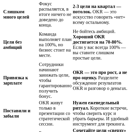
Фокус
2-3 цели на квартал —
распыляется, в
Слишком
потолок.
OKR — это
итоге ничего не
много целей
искусство говорить «нет»
доведено до
всему остальному.
конца.
Не бойтесь амбиций.
Команда
Хороший OKR
выполняет план
Цели без
достигается на 70-80%.
на 100%, но
амбиций
Если у вас всегда 100% —
бизнес стоит на
вы ставите слишком
месте.
простые цели.
Сотрудники
начинают
OKR — это про рост, а не
занижать цели,
Привязка к
про оценку.
Разделите
чтобы
зарплате
обсуждение результатов
гарантированно
OKR и разговор о деньгах.
получить
бонус.
OKR живут
Нужен еженедельный
только в
ритуал.
Короткие встречи,
Поставили и
презентации со
чтобы сверить курс и
забыли
стратегической
убрать барьеры. И удобный
сессии.
инструмент для трекинга.
Сочетайте цели «сверху»