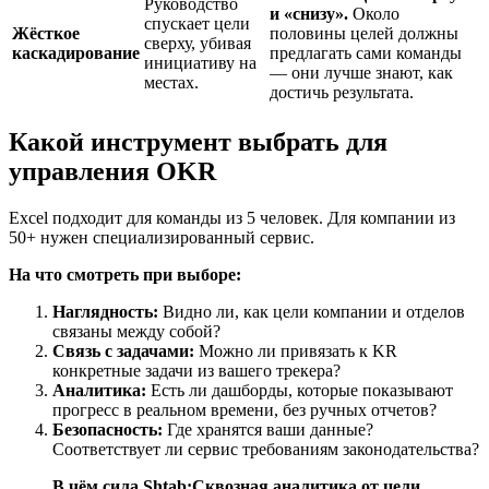
Руководство
и «снизу».
Около
спускает цели
Жёсткое
половины целей должны
сверху, убивая
каскадирование
предлагать сами команды
инициативу на
— они лучше знают, как
местах.
достичь результата.
Какой инструмент выбрать для
управления OKR
Excel подходит для команды из 5 человек. Для компании из
50+ нужен специализированный сервис.
На что смотреть при выборе:
Наглядность:
Видно ли, как цели компании и отделов
связаны между собой?
Связь с задачами:
Можно ли привязать к KR
конкретные задачи из вашего трекера?
Аналитика:
Есть ли дашборды, которые показывают
прогресс в реальном времени, без ручных отчетов?
Безопасность:
Где хранятся ваши данные?
Соответствует ли сервис требованиям законодательства?
В чём сила Shtab:
Сквозная аналитика от цели