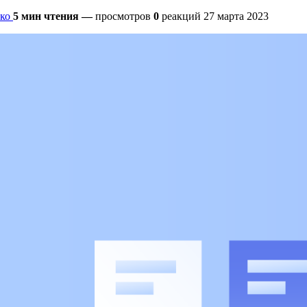
ко
5 мин чтения
—
просмотров
0
реакций
27 марта 2023