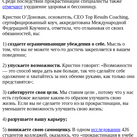
Среди последствий прокрастинации специалисты также
отмечают
ухудшение здоровья и бессонницу.
Кристин О’Донован, основатель, СЕО Top Results Coaching,
сертифицированный коуч, аккредитована Международной
Федерацией Коучинга, отметила, что отлынивая от своих
обязанностей, вы:
1)
создаете ограничивающие убеждения о себе.
Мысль о
том, что вы не можете чего-то достичь закрепляется в вашем
поведении;
2)
упускаете возможности.
Кристин говорит: «Возможности
— это способ мира дать вам больше, так что сделайте себе
одолжение и хватайтесь за них обеими руками, как только они
представятся»;
3)
саботируете свои цели.
Мы ставим цели , потому что у нас
есть глубокое желание каким-то образом улучшить свою
жизнь. Если вы не сделаете этого из-за прокрастинации, вы
уменьшите возможность улучшить свою жизнь;
4)
разрушаете вашу карьеру;
5)
понижаете свою самооценку.
В одном
исследовании
426
студентов колледжей, оказалось, что «прокрастинация в учебе