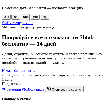
Помогите другим её найти — поставьте реакцию.
🔥
0
🧠
0
❤️
0
😂
0
🤔
0
#тайм-менеджмент
Shtab — таск-трекер для команд
Попробуйте все возможности Shtab
бесплатно — 14 дней
Доски, спринты, AI-ассистент, отчёты и трекер времени. Без
карты, без ограничений по числу пользователей. Если не
подойдёт — просто закройте вкладку.
Начать бесплатно →
✓ 14 дней полного доступа
✓ Без карты
✓ Перенос данных за
1 день
Поделиться
Telegram
ВКонтакте
VK
Скопировать ссылку
Главное в статье