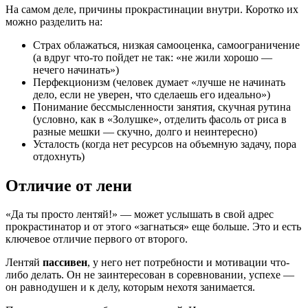
На самом деле, причины прокрастинации внутри. Коротко их
можно разделить на:
Страх облажаться, низкая самооценка, самоограничение
(а вдруг что-то пойдет не так: «не жили хорошо —
нечего начинать»)
Перфекционизм (человек думает «лучше не начинать
дело, если не уверен, что сделаешь его идеально»)
Понимание бессмысленности занятия, скучная рутина
(условно, как в «Золушке», отделить фасоль от риса в
разные мешки — скучно, долго и неинтересно)
Усталость (когда нет ресурсов на объемную задачу, пора
отдохнуть)
Отличие от лени
«Да ты просто лентяй!» — может услышать в свой адрес
прокрастинатор и от этого «загнаться» еще больше. Это и есть
ключевое отличие первого от второго.
Лентяй
пассивен
, у него нет потребности и мотивации что-
либо делать. Он не заинтересован в соревновании, успехе —
он равнодушен и к делу, которым нехотя занимается.