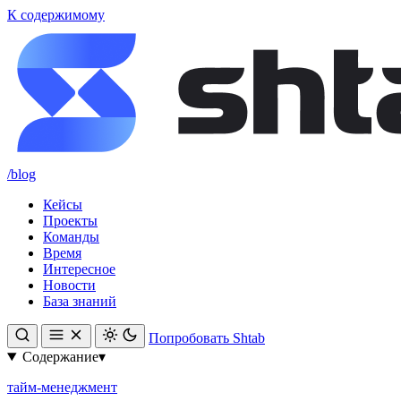
К содержимому
/blog
Кейсы
Проекты
Команды
Время
Интересное
Новости
База знаний
Попробовать Shtab
Содержание
▾
тайм-менеджмент