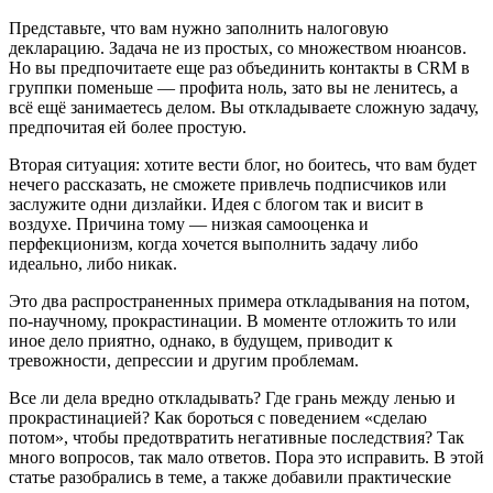
Представьте, что вам нужно заполнить налоговую
декларацию. Задача не из простых, со множеством нюансов.
Но вы предпочитаете еще раз объединить контакты в CRM в
группки поменьше — профита ноль, зато вы не ленитесь, а
всё ещё занимаетесь делом. Вы откладываете сложную задачу,
предпочитая ей более простую.
Вторая ситуация: хотите вести блог, но боитесь, что вам будет
нечего рассказать, не сможете привлечь подписчиков или
заслужите одни дизлайки. Идея с блогом так и висит в
воздухе. Причина тому — низкая самооценка и
перфекционизм, когда хочется выполнить задачу либо
идеально, либо никак.
Это два распространенных примера откладывания на потом,
по-научному, прокрастинации. В моменте отложить то или
иное дело приятно, однако, в будущем, приводит к
тревожности, депрессии и другим проблемам.
Все ли дела вредно откладывать? Где грань между ленью и
прокрастинацией? Как бороться с поведением «сделаю
потом», чтобы предотвратить негативные последствия? Так
много вопросов, так мало ответов. Пора это исправить. В этой
статье разобрались в теме, а также добавили практические