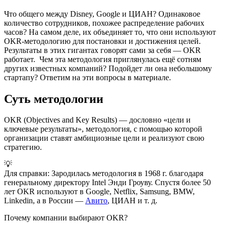
Что общего между Disney, Google и ЦИАН? Одинаковое
количество сотрудников, похожее распределение рабочих
часов? На самом деле, их объединяет то, что они используют
OKR-методологию для постановки и достижения целей.
Результаты в этих гигантах говорят сами за себя — OKR
работает. Чем эта методология приглянулась ещё сотням
других известных компаний? Подойдет ли она небольшому
стартапу? Ответим на эти вопросы в материале.
Суть методологии
OKR (Objectives and Key Results) — дословно «цели и
ключевые результаты», методология, с помощью которой
организации ставят амбициозные цели и реализуют свою
стратегию.
💡
Для справки: Зародилась методология в 1968 г. благодаря
генеральному директору Intel Энди Гроуву. Спустя более 50
лет OKR используют в Google, Netflix, Samsung, BMW,
Linkedin, а в России —
Авито
, ЦИАН и т. д.
Почему компании выбирают OKR?