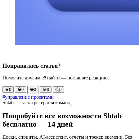
Понравилась статья?
Помогите другим её найти — поставьте реакцию.
🔥
0
🧠
0
❤️
0
😂
0
🤔
0
#управление проектами
Shtab — таск-трекер для команд
Попробуйте все возможности Shtab
бесплатно — 14 дней
Доски, спринты, AI-ассистент, отчёты и трекер времени. Без