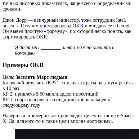
точных числовых показателях, чаще всего с определенными
сроками.
Джон Дорр — венчурный инвестор, тоже сотрудник Intel,
вслед за Гроувом
популяризовал OKR
и внедрил ее в Google.
Он вывел простую «формулу», по которой легко понять, как
формулировать OKR:
Я достигну ________, и это можно оценить с
помощью ____________.
Примеры OKR
Цель:
Заселить Марс людьми
Ключевой результат (КР) 1: снизить затраты на запуск ракеты
в 10 раз
КР 2: привлечь $ 50 миллиардов инвестиций
КР 3: собрать первую экспедицию добровольцев к
следующему году
Наверняка, примерно так происходит целеполагание в Space-
X. Да, для кого-то и такие цели вполне достижимы.