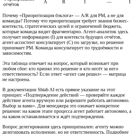
A
R
I
—
I
отчётов
Почему «Приоритизация бэклога» — A/R для PM, а не для
команды? Потому что приоритизация требует знания бизнес-
контекста, стратегических целей и ограничений бюджета,
которые команда видит фрагментарно. Агент-аналитик здесь
получает информацию (I) для контекста будущих отчётов,
агент-ассистент консультирует (C) по загрузке, но решение
принимает PM. Команда консультирует по трудоёмкости и
зависимостям.
Эта таблица отвечает на вопрос, который возникает при
любом сбое: кто принял это решение и кто несёт за него
ответственность? Если ответ «агент сам решил» — матрица
не настроена.
В документации Shtab AI есть прямое указание на этот
принцип: «Подтверждение действий — проверяйте каждое
действие агента вручную или разрешите работать автономно.
Выбор за вами». Для менеджера это означает конкретное
решение: на каком этапе процесса агент работает автономно, а
на каком останавливается и ждёт подтверждения.
Вопрос делегирования здесь принципиален: агенту можно
делегировать исполнение, но не ответственность. Подробнее