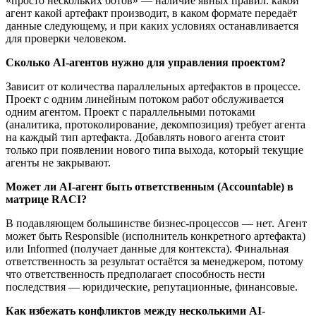
«просто нескольких ботов» — наличие явных правил: какой
агент какой артефакт производит, в каком формате передаёт
данные следующему, и при каких условиях останавливается
для проверки человеком.
Сколько AI-агентов нужно для управления проектом?
Зависит от количества параллельных артефактов в процессе.
Проект с одним линейным потоком работ обслуживается
одним агентом. Проект с параллельными потоками
(аналитика, протоколирование, декомпозиция) требует агента
на каждый тип артефакта. Добавлять нового агента стоит
только при появлении нового типа выхода, который текущие
агенты не закрывают.
Может ли AI-агент быть ответственным (Accountable) в
матрице RACI?
В подавляющем большинстве бизнес-процессов — нет. Агент
может быть Responsible (исполнитель конкретного артефакта)
или Informed (получает данные для контекста). Финальная
ответственность за результат остаётся за менеджером, потому
что ответственность предполагает способность нести
последствия — юридические, репутационные, финансовые.
Как избежать конфликтов между несколькими AI-