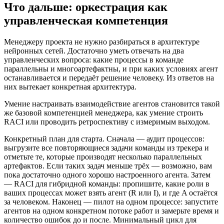
Что дальше: оркестрация как
управленческая компетенция
Менеджеру проекта не нужно разбираться в архитектуре
нейронных сетей. Достаточно уметь отвечать на два
управленческих вопроса: какие процессы в команде
параллельны и многоартефактны, и при каких условиях агент
останавливается и передаёт решение человеку. Из ответов на
них вытекает конкретная архитектура.
Умение настраивать взаимодействие агентов становится такой
же базовой компетенцией менеджера, как умение строить
RACI или проводить ретроспективу с измеримым выходом.
Конкретный план для старта. Сначала — аудит процессов:
выгрузите все повторяющиеся задачи команды из трекера и
отметьте те, которые производят несколько параллельных
артефактов. Если таких задач меньше трёх — возможно, вам
пока достаточно одного хорошо настроенного агента. Затем
— RACI для гибридной команды: пропишите, какие роли в
ваших процессах может взять агент (R или I), и где A остаётся
за человеком. Наконец — пилот на одном процессе: запустите
агентов на одном конкретном потоке работ и замерьте время и
количество ошибок до и после. Минимальный цикл для