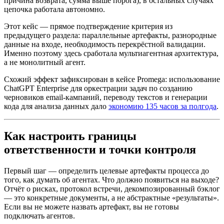
причина возврата, сумма выше порога), в остальных случаях
цепочка работала автономно.
Этот кейс — прямое подтверждение критерия из
предыдущего раздела: параллельные артефакты, разнородные
данные на входе, необходимость перекрёстной валидации.
Именно поэтому здесь сработала мультиагентная архитектура,
а не монолитный агент.
Схожий эффект зафиксирован в кейсе Promega: использование
ChatGPT Enterprise для оркестрации задач по созданию
черновиков email-кампаний, переводу текстов и генерации
кода для анализа данных дало
экономию 135 часов за полгода
.
Как настроить границы
ответственности и точки контроля
Первый шаг — определить целевые артефакты процесса до
того, как думать об агентах. Что должно появиться на выходе?
Отчёт о рисках, протокол встречи, декомпозированный бэклог
— это конкретные документы, а не абстрактные «результаты».
Если вы не можете назвать артефакт, вы не готовы
подключать агентов.