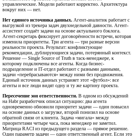
управленческие. Модели работают корректно. Архитектура
вокруг них — нет.
Нет единого источника данных.
Агент-аналитик работает с
выгрузкой из трекера задач двухнедельной давности. Агент-
ассистент создаёт задачи на основе актуального бэклога.
Агент-секретарь фиксирует договорённости встречи, которая
изменила приоритеты. Три агента — три разные версии
реальности проекта. Результат: конфликтующие
рекомендации, дублирующиеся задачи, потерянный контекст.
Решение — Single Source of Truth в таск-менеджере, к
которому подключены все агенты. Когда бизнес-
подразделение и IT-отдел работают с разными данными,
задачи «перебрасываются» между ними без продвижения.
Единый источник данных устраняет этот «футбол»: все
агенты и все люди видят одну и ту же картину проекта.
Пересечение зон ответственности.
В одном из обсуждений
на Habr разработчик описал ситуацию: два агента
одновременно обновили приоритет задачи — один повысил
на основе данных о загрузке, второй понизил на основе
обратной связи от клиента. Задача «мигала» между
приоритетами четыре часа, пока менеджер не заметил.
Матрица RACI из предыдущего раздела — прямое решение.
Один параметр задачи — один ответственный агент. Если это