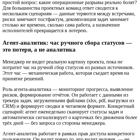
простой вопрос: какие операционные разрывы реально болят?
Для большинства проектных команд ответ сводится к
нескольким сценариям — данные теряются между встречами,
риски замечают постфактум, декомпозиция задач занимает
столько же времени, сколько сама работа, а назначение
исполнителей превращается в лотерею.
Агент-аналитик: час ручного сбора статусов —
это потеря, а не аналитика
Менеджер не видит реальную картину проекта, пока не
потратит час на ручной сбор статусов из разных источников.
Этот час — механическая работа, которая съедает время на
принятие решений.
Роль агента-аналитика — мониторинг прогресса, выявление
рисков, формирование отчётов. Он работает с данными из
трекера задач, загруженными файлами (xlsx, pdf, выгрузки из
CRM) и формирует сводки в читаемом формате. Конкретный
сценарий: агент еженедельно сканирует статусы задач и
автоматически сигнализирует о карточках без движения более
трёх дней — без запроса со стороны менеджера.
Агент-аналитик работает в рамках прав доступа конкретного
пользователя. Он видит ровно то, что видит человек, — не