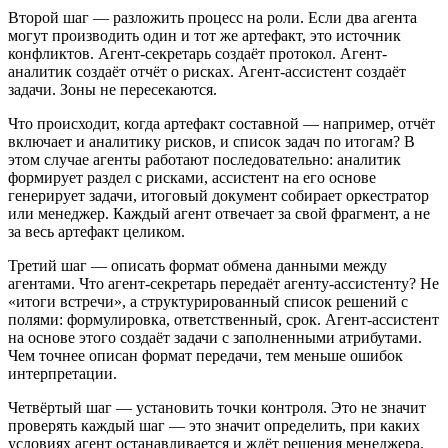
Второй шаг — разложить процесс на роли. Если два агента
могут производить один и тот же артефакт, это источник
конфликтов. Агент-секретарь создаёт протокол. Агент-
аналитик создаёт отчёт о рисках. Агент-ассистент создаёт
задачи. Зоны не пересекаются.
Что происходит, когда артефакт составной — например, отчёт
включает и аналитику рисков, и список задач по итогам? В
этом случае агенты работают последовательно: аналитик
формирует раздел с рисками, ассистент на его основе
генерирует задачи, итоговый документ собирает оркестратор
или менеджер. Каждый агент отвечает за свой фрагмент, а не
за весь артефакт целиком.
Третий шаг — описать формат обмена данными между
агентами. Что агент-секретарь передаёт агенту-ассистенту? Не
«итоги встречи», а структурированный список решений с
полями: формулировка, ответственный, срок. Агент-ассистент
на основе этого создаёт задачи с заполненными атрибутами.
Чем точнее описан формат передачи, тем меньше ошибок
интерпретации.
Четвёртый шаг — установить точки контроля. Это не значит
проверять каждый шаг — это значит определить, при каких
условиях агент останавливается и ждёт решения менеджера.