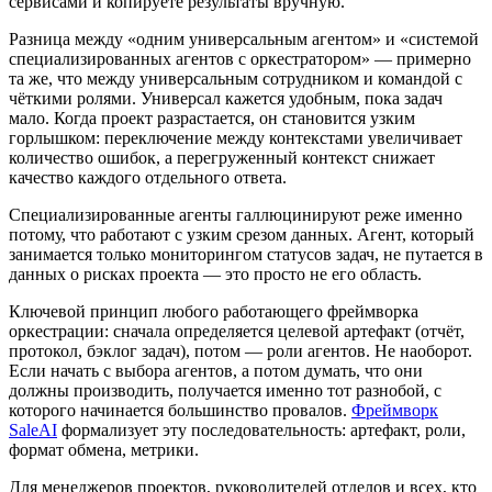
сервисами и копируете результаты вручную.
Разница между «одним универсальным агентом» и «системой
специализированных агентов с оркестратором» — примерно
та же, что между универсальным сотрудником и командой с
чёткими ролями. Универсал кажется удобным, пока задач
мало. Когда проект разрастается, он становится узким
горлышком: переключение между контекстами увеличивает
количество ошибок, а перегруженный контекст снижает
качество каждого отдельного ответа.
Специализированные агенты галлюцинируют реже именно
потому, что работают с узким срезом данных. Агент, который
занимается только мониторингом статусов задач, не путается в
данных о рисках проекта — это просто не его область.
Ключевой принцип любого работающего фреймворка
оркестрации: сначала определяется целевой артефакт (отчёт,
протокол, бэклог задач), потом — роли агентов. Не наоборот.
Если начать с выбора агентов, а потом думать, что они
должны производить, получается именно тот разнобой, с
которого начинается большинство провалов.
Фреймворк
SaleAI
формализует эту последовательность: артефакт, роли,
формат обмена, метрики.
Для менеджеров проектов, руководителей отделов и всех, кто