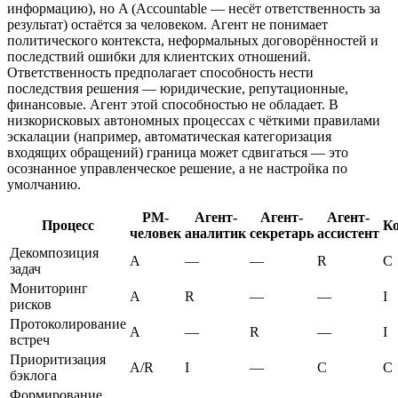
информацию), но A (Accountable — несёт ответственность за
результат) остаётся за человеком. Агент не понимает
политического контекста, неформальных договорённостей и
последствий ошибки для клиентских отношений.
Ответственность предполагает способность нести
последствия решения — юридические, репутационные,
финансовые. Агент этой способностью не обладает. В
низкорисковых автономных процессах с чёткими правилами
эскалации (например, автоматическая категоризация
входящих обращений) граница может сдвигаться — это
осознанное управленческое решение, а не настройка по
умолчанию.
PM-
Агент-
Агент-
Агент-
Процесс
К
человек
аналитик
секретарь
ассистент
Декомпозиция
A
—
—
R
C
задач
Мониторинг
A
R
—
—
I
рисков
Протоколирование
A
—
R
—
I
встреч
Приоритизация
A/R
I
—
C
C
бэклога
Формирование