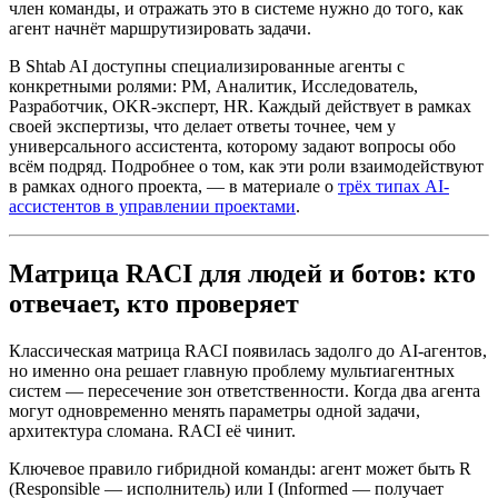
член команды, и отражать это в системе нужно до того, как
агент начнёт маршрутизировать задачи.
В Shtab AI доступны специализированные агенты с
конкретными ролями: PM, Аналитик, Исследователь,
Разработчик, OKR-эксперт, HR. Каждый действует в рамках
своей экспертизы, что делает ответы точнее, чем у
универсального ассистента, которому задают вопросы обо
всём подряд. Подробнее о том, как эти роли взаимодействуют
в рамках одного проекта, — в материале о
трёх типах AI-
ассистентов в управлении проектами
.
Матрица RACI для людей и ботов: кто
отвечает, кто проверяет
Классическая матрица RACI появилась задолго до AI-агентов,
но именно она решает главную проблему мультиагентных
систем — пересечение зон ответственности. Когда два агента
могут одновременно менять параметры одной задачи,
архитектура сломана. RACI её чинит.
Ключевое правило гибридной команды: агент может быть R
(Responsible — исполнитель) или I (Informed — получает