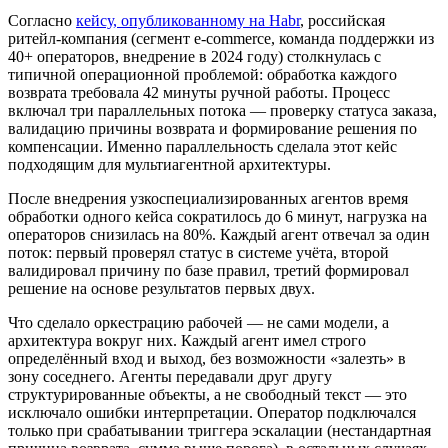
Согласно
кейсу, опубликованному на Habr
, российская
ритейл-компания (сегмент e-commerce, команда поддержки из
40+ операторов, внедрение в 2024 году) столкнулась с
типичной операционной проблемой: обработка каждого
возврата требовала 42 минуты ручной работы. Процесс
включал три параллельных потока — проверку статуса заказа,
валидацию причины возврата и формирование решения по
компенсации. Именно параллельность сделала этот кейс
подходящим для мультиагентной архитектуры.
После внедрения узкоспециализированных агентов время
обработки одного кейса сократилось до 6 минут, нагрузка на
операторов снизилась на 80%. Каждый агент отвечал за один
поток: первый проверял статус в системе учёта, второй
валидировал причину по базе правил, третий формировал
решение на основе результатов первых двух.
Что сделало оркестрацию рабочей — не сами модели, а
архитектура вокруг них. Каждый агент имел строго
определённый вход и выход, без возможности «залезть» в
зону соседнего. Агенты передавали друг другу
структурированные объекты, а не свободный текст — это
исключало ошибки интерпретации. Оператор подключался
только при срабатывании триггера эскалации (нестандартная