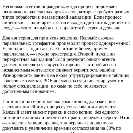
Несколько агентов оправданы, когда процесс порождает
несколько параллельных артефактов, которые требуют разных
типов обработки и независимой валидации. Если процесс
линейный — один артефакт на выходе, один поток данных на
входе — монолитный агент справится быстрее и дешевле.
Два критерия для принятия решения. Первый: сколько
параллельных артефактов производит процесс одновременно?
Если один — один агент. Если три и более, причём
параллельно, — нужна оркестрация. Второй: нужна ли
перекрёстная валидация? Если результат одного агента
должен проверяться с другой стороны — второй агент с
независимым контекстом снижает вероятность ошибки.
Разнородность данных на входе (структурированные таблицы,
голосовые заметки, PDF-документы) усиливает аргумент в
пользу специализации, но сама по себе не является
достаточным основанием.
Типичный паттерн провала: компания подключает пять
агентов к линейному процессу согласования документа.
Каждый агент вносит правки в свою копию, без единого
источника данных и без чётких правил передачи версий. Итог
— конфликтующие правки, три версии «финального»
документа и увеличение времени согласования на 30% по