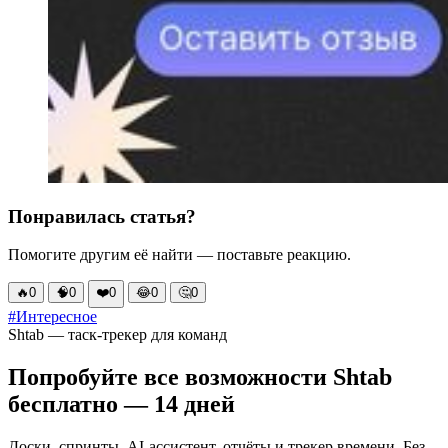
Понравилась статья?
Помогите другим её найти — поставьте реакцию.
🔥
0
🧠
0
❤️
0
😂
0
🤔
0
#Интересное
Shtab — таск-трекер для команд
Попробуйте все возможности Shtab
бесплатно — 14 дней
Доски, спринты, AI-ассистент, отчёты и трекер времени. Без