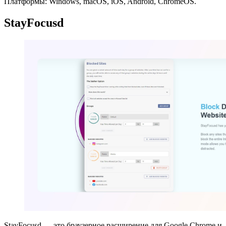
Платформы: Windows, macOS, iOS, Android, ChromeOS.
StayFocusd
StayFocusd — это браузерное расширение для Google Chrome и