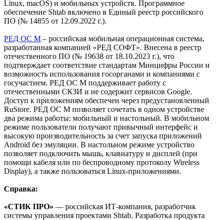
Linux, macOS) и мобильных устройств. Программное
обеспечение Shtab включено в Единый реестр российского
ПО (№ 14855 от 12.09.2022 г.).
РЕД ОС М
– российская мобильная операционная система,
разработанная компанией «РЕД СОФТ». Внесена в реестр
отечественного ПО (№ 19638 от 18.10.2023 г.), что
подтверждает соответствие стандартам Минцифры России и
возможность использования госорганами и компаниями с
госучастием. РЕД ОС М поддерживает работу с
отечественными СКЗИ и не содержит сервисов Google.
Доступ к приложениям обеспечен через предустановленный
RuStore. РЕД ОС М позволяет сочетать в одном устройстве
два режима работы: мобильный и настольный. В мобильном
режиме пользователи получают привычный интерфейс и
высокую производительность за счет запуска приложений
Android без эмуляции. В настольном режиме устройство
позволяет подключить мышь, клавиатуру и дисплей (при
помощи кабеля или по беспроводному протоколу Wireless
Display), а также пользоваться Linux-приложениями.
Справка:
«СТИК ПРО»
— российская ИТ-компания, разработчик
системы управления проектами Shtab. Разработка продукта