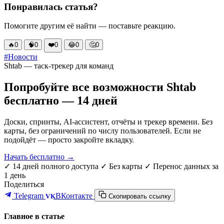
Понравилась статья?
Помогите другим её найти — поставьте реакцию.
🔥
0
🧠
0
❤️
0
😂
0
🤔
0
#Новости
Shtab — таск-трекер для команд
Попробуйте все возможности Shtab
бесплатно — 14 дней
Доски, спринты, AI-ассистент, отчёты и трекер времени. Без
карты, без ограничений по числу пользователей. Если не
подойдёт — просто закройте вкладку.
Начать бесплатно →
✓ 14 дней полного доступа
✓ Без карты
✓ Перенос данных за
1 день
Поделиться
Telegram
ВКонтакте
VK
Скопировать ссылку
Главное в статье