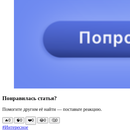
Понравилась статья?
Помогите другим её найти — поставьте реакцию.
🔥
0
🧠
0
❤️
0
😂
0
🤔
0
#Интересное