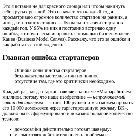
Это я вставил не для красного словца или чтобы накинуть
себе крутых регалий. Это означает, что каждый год я
просматриваю огромное количество стартапов на ранних, а
иногда и поздних стадиях — буквально тысячи стартапов
каждый год. У 95% из них я постоянно встречаю одну
ошибку, которую легко исправить с помощью бизнес-модели
Канва (Business Model Canvas). Расскажу, что это за ошибка и
как работать с этой моделью.
Главная ошибка стартаперов
Ошибка большинства стартаперов —
бездоказательные тезисы или их полное
отсутствие там, где это критически необходимо.
Каждый раз, когда стартап заявляет на питче «Мы заработаем
миллион, потому что наше изобретение —
непромокаемый
лаваш для шавермы
— стоит 100 рублей и мы сможем продать
его 10 000 домохозяек через таргетированную рекламу ВК»,
должно быть сформулировано и доказано большое количество
тезисов:
домохозяйки действительно готовят шаверму;
у домохозяек действительно есть проблема с