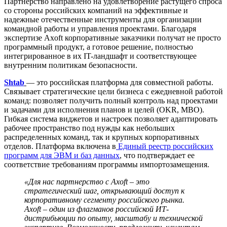
Партнерство направлено на удовлетворение растущего спроса
со стороны российских компаний на эффективные и
надежные отечественные инструменты для организации
командной работы и управления проектами. Благодаря
экспертизе Axoft корпоративные заказчики получат не просто
программный продукт, а готовое решение, полностью
интегрированное в их IT-ландшафт и соответствующее
внутренним политикам безопасности.
Shtab
— это российская платформа для совместной работы.
Связывает стратегические цели бизнеса с ежедневной работой
команд: позволяет получить полный контроль над проектами
и задачами для исполнения планов и целей (OKR, MBO).
Гибкая система виджетов и настроек позволяет адаптировать
рабочее пространство под нужды как небольших
распределенных команд, так и крупных корпоративных
отделов. Платформа включена в
Единый реестр российских
программ для ЭВМ и баз данных
, что подтверждает ее
соответствие требованиям программы импортозамещения.
«Для нас партнерство с Axoft – это
стратегический шаг, открывающий доступ к
корпоративному сегменту российского рынка.
Axoft – один из флагманов российской ИТ-
дистрибьюции по опыту, масштабу и технической