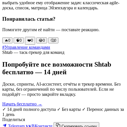
выбрать удобное ему отображение задач: классическая agile-
доска, список, матрица Эйзенхауэра и календарь.
Понравилась статья?
Помогите другим её найти — поставьте реакцию.
🔥
0
🧠
0
❤️
0
😂
0
🤔
0
#Управление командами
Shtab — таск-трекер для команд
Попробуйте все возможности Shtab
бесплатно — 14 дней
Доски, спринты, AI-ассистент, отчёты и трекер времени. Без
карты, без ограничений по числу пользователей. Если не
подойдёт — просто закройте вкладку.
Начать бесплатно →
✓ 14 дней полного доступа
✓ Без карты
✓ Перенос данных за
1 день
Поделиться
Telegram
ВКонтакте
VK
Скопировать ссылку