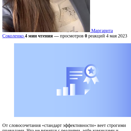
Маргарита
Соколенко
4 мин чтения
—
просмотров
0
реакций
4 мая 2023
От словосочетания «стандарт эффективности» веет строгими
правилами. Что не вяжется с реалиями, agile-командами и