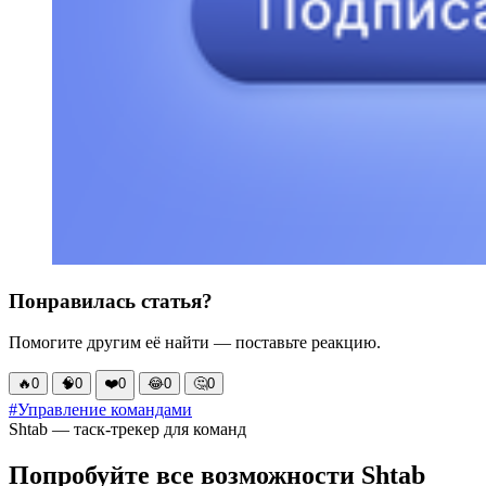
Понравилась статья?
Помогите другим её найти — поставьте реакцию.
🔥
0
🧠
0
❤️
0
😂
0
🤔
0
#Управление командами
Shtab — таск-трекер для команд
Попробуйте все возможности Shtab