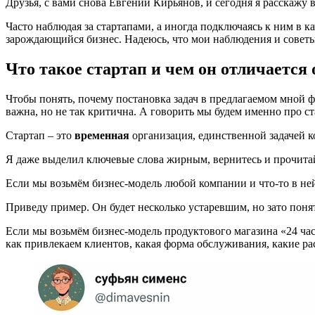
Друзья, с вами снова Евгений Кирьянов, и сегодня я расскажу 
Часто наблюдая за стартапами, а иногда подключаясь к ним в к
зарождающийся бизнес. Надеюсь, что мои наблюдения и советы
Что такое стартап и чем он отличается 
Чтобы понять, почему постановка задач в предлагаемом мной форм
важна, но не так критична. А говорить мы будем именно про с
Стартап – это
временная
организация, единственной задачей к
Я даже выделил ключевые слова жирным, вернитесь и прочитай
Если мы возьмём бизнес-модель любой компании и что-то в ней 
Приведу пример. Он будет несколько устаревшим, но зато пон
Если мы возьмём бизнес-модель продуктового магазина «24 часа
как привлекаем клиентов, какая форма обслуживания, какие расх