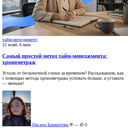
тайм-менеджмент
21 нояб.
6 мин
Самый простой метод тайм-менеджмента:
хронометраж
Устали от бесконечной гонки за временем? Рассказываем, как
с помощью метода хронометража успевать больше, а уставать
— меньше!
Оксана Башкатова
—
0