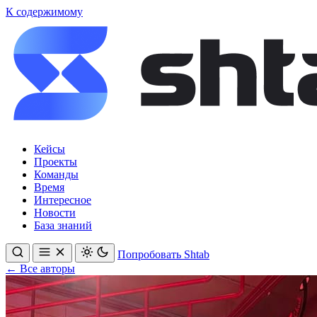
К содержимому
Кейсы
Проекты
Команды
Время
Интересное
Новости
База знаний
Попробовать Shtab
← Все авторы