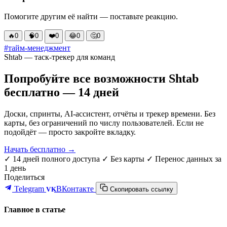
Помогите другим её найти — поставьте реакцию.
🔥
0
🧠
0
❤️
0
😂
0
🤔
0
#тайм-менеджмент
Shtab — таск-трекер для команд
Попробуйте все возможности Shtab
бесплатно — 14 дней
Доски, спринты, AI-ассистент, отчёты и трекер времени. Без
карты, без ограничений по числу пользователей. Если не
подойдёт — просто закройте вкладку.
Начать бесплатно →
✓ 14 дней полного доступа
✓ Без карты
✓ Перенос данных за
1 день
Поделиться
Telegram
ВКонтакте
VK
Скопировать ссылку
Главное в статье