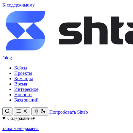
К содержимому
/blog
Кейсы
Проекты
Команды
Время
Интересное
Новости
База знаний
Попробовать Shtab
Содержание
▾
тайм-менеджмент