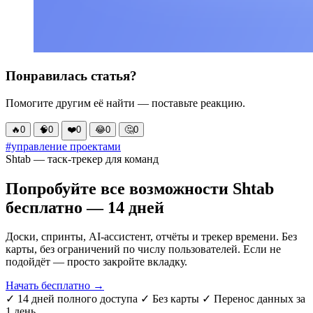
Понравилась статья?
Помогите другим её найти — поставьте реакцию.
🔥
0
🧠
0
❤️
0
😂
0
🤔
0
#управление проектами
Shtab — таск-трекер для команд
Попробуйте все возможности Shtab
бесплатно — 14 дней
Доски, спринты, AI-ассистент, отчёты и трекер времени. Без
карты, без ограничений по числу пользователей. Если не
подойдёт — просто закройте вкладку.
Начать бесплатно →
✓ 14 дней полного доступа
✓ Без карты
✓ Перенос данных за
1 день