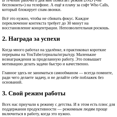
В течение рабочего дня мне помогает режим DND («не
беспокоить») на телефоне. А ещё я плачу за софт Who Calls,
который блокирует спам-звонки.
Всё это нужно, чтобы не сбивать фокус. Каждое
переключение контекста требует до 30 минут на
восстановление концентрации. Непозволительная роскошь.
2. Награда за успехи
Когда много работал на удалёнке, я практиковал короткие
перерывы на YouTube/сериалы/игры/еду. Маленькие
вознаграждения за проделанную работу. Это повышает
мотивацию делать задачи быстро и качественно.
Главное здесь не заниматься самообманом — всегда помните,
ради чего делаете задачу, и не делайте себе поблажек без
оснований.
3. Свой режим работы
Всех нас приучали к режиму с детства. И в этом есть плюс для
поддержания продуктивности — режимным людям проще
включиться в работу, когда это нужно.