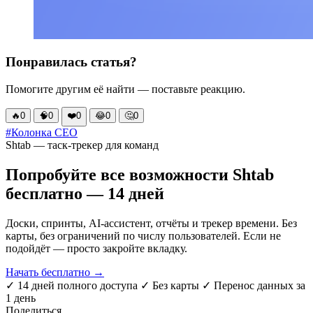
Понравилась статья?
Помогите другим её найти — поставьте реакцию.
🔥
0
🧠
0
❤️
0
😂
0
🤔
0
#Колонка CEO
Shtab — таск-трекер для команд
Попробуйте все возможности Shtab
бесплатно — 14 дней
Доски, спринты, AI-ассистент, отчёты и трекер времени. Без
карты, без ограничений по числу пользователей. Если не
подойдёт — просто закройте вкладку.
Начать бесплатно →
✓ 14 дней полного доступа
✓ Без карты
✓ Перенос данных за
1 день
Поделиться