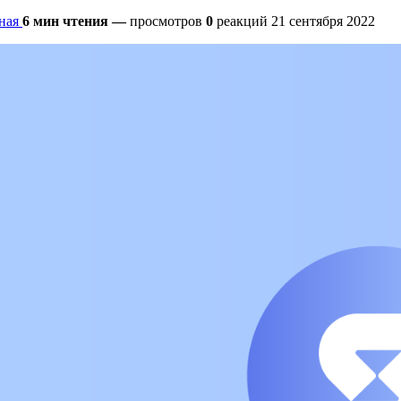
ная
6 мин чтения
—
просмотров
0
реакций
21 сентября 2022